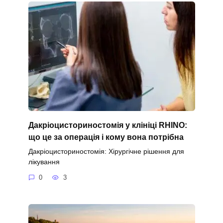
Дакріоцисториностомія у клініці RHINO:
що це за операція і кому вона потрібна
Дакріоцисториностомія: Хірургічне рішення для
лікування
0
3