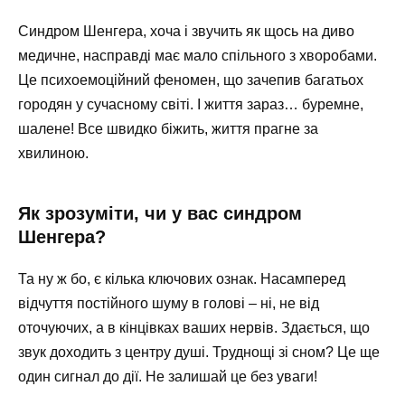
Синдром Шенгера, хоча і звучить як щось на диво
медичне, насправді має мало спільного з хворобами.
Це психоемоційний феномен, що зачепив багатьох
городян у сучасному світі. І життя зараз… буремне,
шалене! Все швидко біжить, життя прагне за
хвилиною.
Як зрозуміти, чи у вас синдром
Шенгера?
Та ну ж бо, є кілька ключових ознак. Насамперед
відчуття постійного шуму в голові – ні, не від
оточуючих, а в кінцівках ваших нервів. Здається, що
звук доходить з центру душі. Труднощі зі сном? Це ще
один сигнал до дії. Не залишай це без уваги!