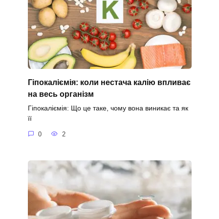
Гіпокаліємія: коли нестача калію впливає
на весь організм
Гіпокаліємія: Що це таке, чому вона виникає та як
її
0
2