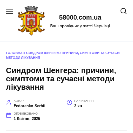
Перейти
до
58000.com.ua
вмісту
Ваш провідник у житті Чернівці
ГОЛОВНА
»
СИНДРОМ ШЕНГЕРА: ПРИЧИНИ, СИМПТОМИ ТА СУЧАСНІ
МЕТОДИ ЛІКУВАННЯ
Синдром Шенгера: причини,
симптоми та сучасні методи
лікування
АВТОР
НА ЧИТАННЯ
Fedorenko Serhii
2 хв
ОПУБЛІКОВАНО
1 Квітня, 2026