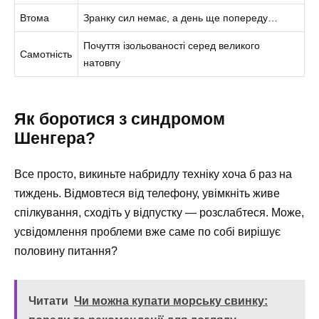
Втома
Зранку сил немає, а день ще попереду…
Почуття ізольованості серед великого
Самотність
натовпу
Як боротися з синдромом
Шенгера?
Все просто, викиньте набридлу техніку хоча б раз на
тиждень. Відмовтеся від телефону, увімкніть живе
спілкування, сходіть у відпустку — розслабтеся. Може,
усвідомлення проблеми вже саме по собі вирішує
половину питання?
Читати
Чи можна купати морську свинку: