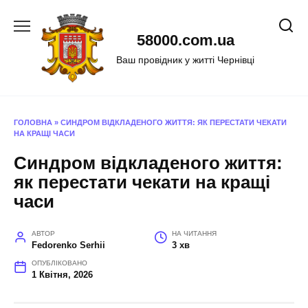
Перейти
до
58000.com.ua
вмісту
Ваш провідник у житті Чернівці
ГОЛОВНА
»
СИНДРОМ ВІДКЛАДЕНОГО ЖИТТЯ: ЯК ПЕРЕСТАТИ ЧЕКАТИ
НА КРАЩІ ЧАСИ
Синдром відкладеного життя:
як перестати чекати на кращі
часи
АВТОР
НА ЧИТАННЯ
Fedorenko Serhii
3 хв
ОПУБЛІКОВАНО
1 Квітня, 2026