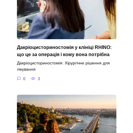
Дакріоцисториностомія у клініці RHINO:
що це за операція і кому вона потрібна
Дакріоцисториностомія: Хірургічне рішення для
лікування
0
3