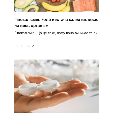
Гіпокаліємія: коли нестача калію впливає
на весь організм
Гіпокаліємія: Що це таке, чому вона виникає та як
її
0
2