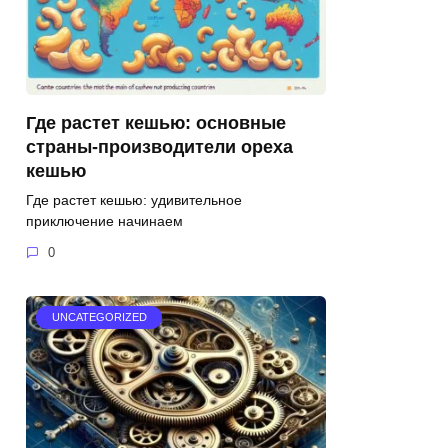
Где растет кешью: основные
страны-производители ореха
кешью
Где растет кешью: удивительное
приключение начинаем
0
UNCATEGORIZED