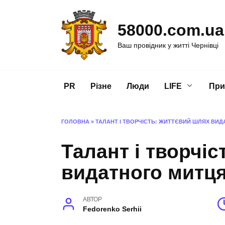
Перейти
до
58000.com.ua
вмісту
Ваш провідник у житті Чернівці
PR
Різне
Люди
LIFE
При
ГОЛОВНА
»
ТАЛАНТ І ТВОРЧІСТЬ: ЖИТТЄВИЙ ШЛЯХ ВИД
Талант і творчі
видатного митця
АВТОР
Fedorenko Serhii