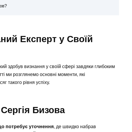
зов?
аний Експерт у Своїй
кий здобув визнання у своїй сфері завдяки глибоким
атті ми розглянемо основні моменти, які
сяг такого рівня успіху.
 Сергія Бизова
 що потребує уточнення
, де швидко набрав