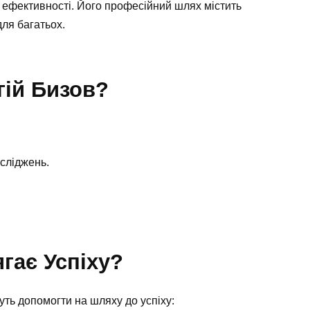
а ефективності. Його професійний шлях містить
ля багатьох.
гій Бизов?
сліджень.
гає Успіху?
жуть допомогти на шляху до успіху: