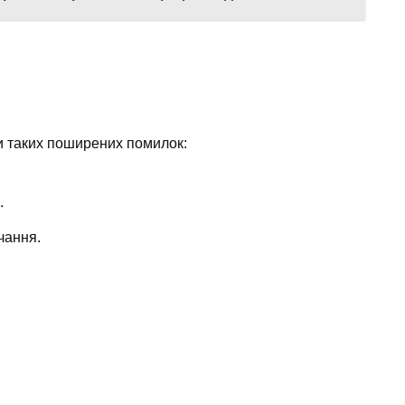
и таких поширених помилок:
.
чання.