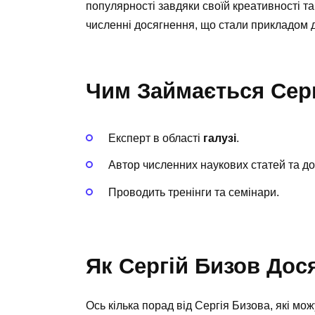
популярності завдяки своїй креативності т
численні досягнення, що стали прикладом д
Чим Займається Сер
Експерт в області
галузі
.
Автор численних наукових статей та до
Проводить тренінги та семінари.
Як Сергій Бизов Дося
Ось кілька порад від Сергія Бизова, які мо