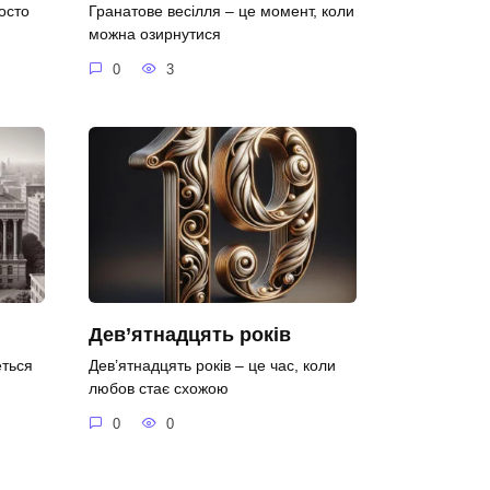
осто
Гранатове весілля – це момент, коли
можна озирнутися
0
3
Дев’ятнадцять років
еться
Дев’ятнадцять років – це час, коли
любов стає схожою
0
0