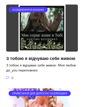
ОСВІДЧЕННЯ В КОХАННІ
З тобою я відчуваю себе живою
З тобою я відчуваю себе живою. Моя любов
до_you переповнює
0
ПРИВІТАННЯ ДЛЯ ДОРОГИХ ТА БЛИЗЬКИХ