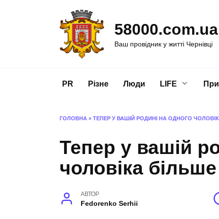
Перейти
до
58000.com.ua
вмісту
Ваш провідник у житті Чернівці
PR
Різне
Люди
LIFE
При
ГОЛОВНА
»
ТЕПЕР У ВАШІЙ РОДИНІ НА ОДНОГО ЧОЛОВІ
Тепер у вашій р
чоловіка більше
АВТОР
Fedorenko Serhii