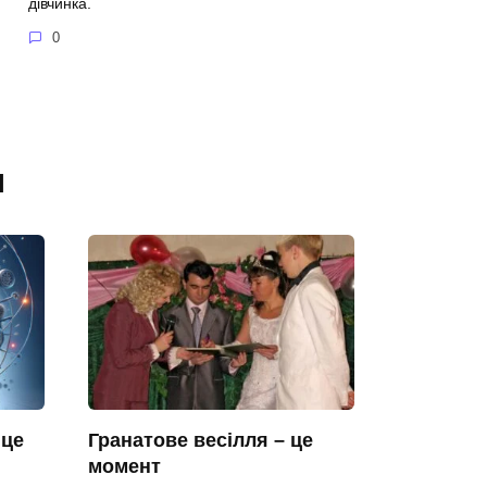
дівчинка.
0
я
 це
Гранатове весілля – це
момент