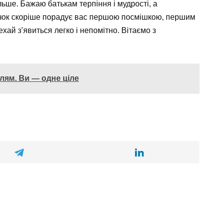
льше. Бажаю батькам терпіння і мудрості, а
чок скоріше порадує вас першою посмішкою, першим
ай з’явиться легко і непомітно. Вітаємо з
ллям. Ви — одне ціле