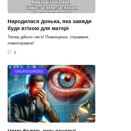
Народилася донька, яка завжди
буде втіхою для матері
Тепер дійсно сім’я! Повноцінна, справжня,
повноправна!
0
UNCATEGORIZED
Чому болить око: основні