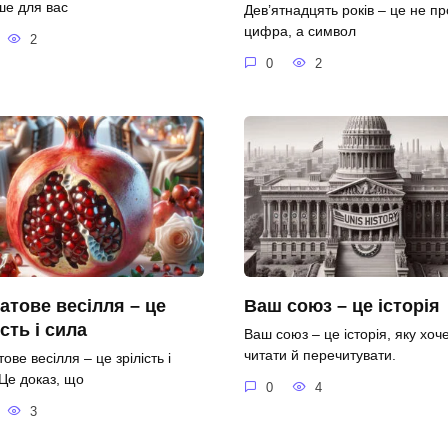
ше для вас
Дев’ятнадцять років – це не пр
цифра, а символ
2
0
2
атове весілля – це
Ваш союз – це історія
ість і сила
Ваш союз – це історія, яку хоч
читати й перечитувати.
ове весілля – це зрілість і
 Це доказ, що
0
4
3