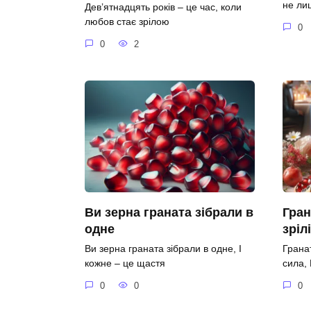
не ли
Дев’ятнадцять років – це час, коли
любов стає зрілою
0
0
2
Ви зерна граната зібрали в
Гран
одне
зріл
Ви зерна граната зібрали в одне, І
Гранат
кожне – це щастя
сила,
0
0
0