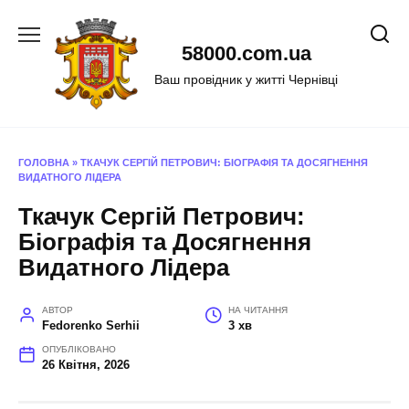
Перейти
до
58000.com.ua
вмісту
Ваш провідник у житті Чернівці
ГОЛОВНА
»
ТКАЧУК СЕРГІЙ ПЕТРОВИЧ: БІОГРАФІЯ ТА ДОСЯГНЕННЯ
ВИДАТНОГО ЛІДЕРА
Ткачук Сергій Петрович:
Біографія та Досягнення
Видатного Лідера
АВТОР
НА ЧИТАННЯ
Fedorenko Serhii
3 хв
ОПУБЛІКОВАНО
26 Квітня, 2026