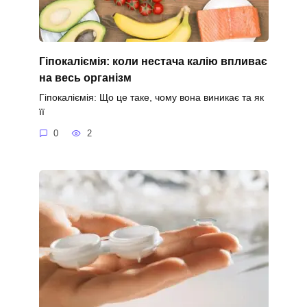
Гіпокаліємія: коли нестача калію впливає
на весь організм
Гіпокаліємія: Що це таке, чому вона виникає та як
її
0
2