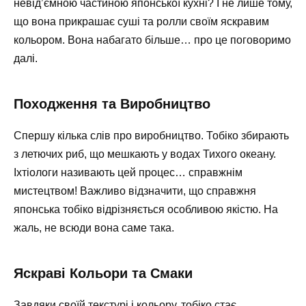
невід’ємною частиною японської кухні? І не лише тому,
що вона прикрашає суші та ролли своїм яскравим
кольором. Вона набагато більше… про це поговоримо
далі.
Походження та Виробництво
Спершу кілька слів про виробництво. Тобіко збирають
з летючих риб, що мешкають у водах Тихого океану.
Іхтіологи називають цей процес… справжнім
мистецтвом! Важливо відзначити, що справжня
японська тобіко відрізняється особливою якістю. На
жаль, не всюди вона саме така.
Яскраві Кольори та Смаки
Завдяки своїй текстурі і кольору, тобіко стає