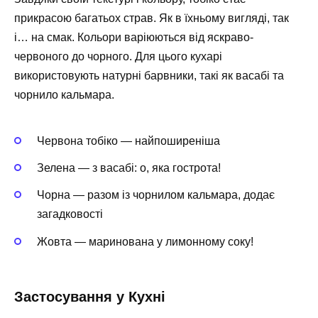
прикрасою багатьох страв. Як в їхньому вигляді, так
і… на смак. Кольори варіюються від яскраво-
червоного до чорного. Для цього кухарі
використовують натурні барвники, такі як васабі та
чорнило кальмара.
Червона тобіко — найпоширеніша
Зелена — з васабі: о, яка гострота!
Чорна — разом із чорнилом кальмара, додає
загадковості
Жовта — маринована у лимонному соку!
Застосування у Кухні