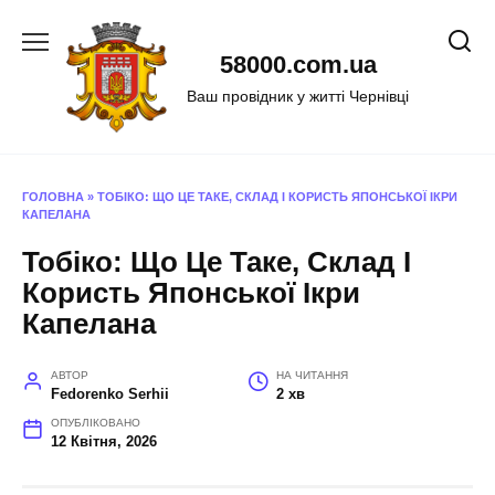
Перейти
до
58000.com.ua
вмісту
Ваш провідник у житті Чернівці
ГОЛОВНА
»
ТОБІКО: ЩО ЦЕ ТАКЕ, СКЛАД І КОРИСТЬ ЯПОНСЬКОЇ ІКРИ
КАПЕЛАНА
Тобіко: Що Це Таке, Склад І
Користь Японської Ікри
Капелана
АВТОР
НА ЧИТАННЯ
Fedorenko Serhii
2 хв
ОПУБЛІКОВАНО
12 Квітня, 2026