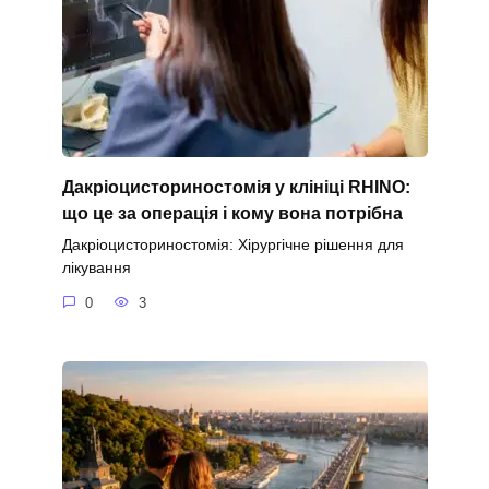
Дакріоцисториностомія у клініці RHINO:
що це за операція і кому вона потрібна
Дакріоцисториностомія: Хірургічне рішення для
лікування
0
3