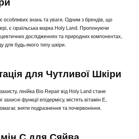
ри
є особливих знань та уваги. Одним з брендів, що
ері, є ізраїльська марка Holy Land. Пропонуючи
ацевтичних дослідженнях та природних компонентах,
у для будь-якого типу шкіри.
літація для Чутливої Шкіри
хисту, лінійка Bio Repair від Holy Land стане
захисні функції епідермісу, містять вітамін Е,
опомагає зняти подразнення та почервоніння.
тамін С для Сяйва