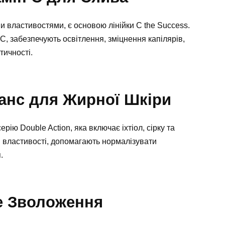
и властивостями, є основою лінійки C the Success.
С, забезпечують освітлення, зміцнення капілярів,
тичності.
ланс для Жирної Шкіри
ію Double Action, яка включає іхтіол, сірку та
і властивості, допомагають нормалізувати
.
вне Зволоження