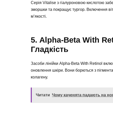
Серія Vitalise з гіалуроновою кислотою за
зморшки та покращує тургор. Включення віт
м’якості.
5. Alpha-Beta With Re
Гладкість
Засоби лінійки Alpha-Beta With Retinol вк
оновлення шкіри. Вони борються з пігмента
колагену.
Читати
Чому каченята падають на но