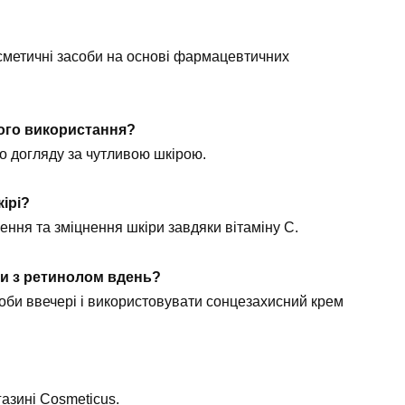
осметичні засоби на основі фармацевтичних
ного використання?
го догляду за чутливою шкірою.
ірі?
ення та зміцнення шкіри завдяки вітаміну С.
и з ретинолом вдень?
оби ввечері і використовувати сонцезахисний крем
азині Cosmeticus.