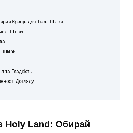
бирай Краще для Твоєї Шкіри
ливої Шкіри
йва
ї Шкіри
ня та Гладкість
ивності Догляду
 Holy Land: Обирай