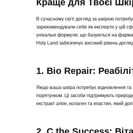
Краще для Твоєї Шкі
В сучасному світі догляд за шкірою потребу
зарекомендували себе як експерти у цій сф
унікальні формули, що базуються на фарм
Holy Land забезпечує високий рівень догляд
1. Bio Repair: Реабі
Якщо ваша шкіра потребує відновлення та за
порятунком. Ці засоби підтримують природні 
екстракт алое, колаген та еластин, який д
2. C the Success: Ві