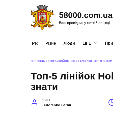
Перейти
до
58000.com.ua
вмісту
Ваш провідник у житті Чернівці
PR
Різне
Люди
LIFE
При
ГОЛОВНА
»
ТОП-5 ЛІНІЙОК HOLY LAND, ЯКІ ВАРТО ЗНАТИ
Топ-5 лінійок Ho
знати
АВТОР
Fedorenko Serhii