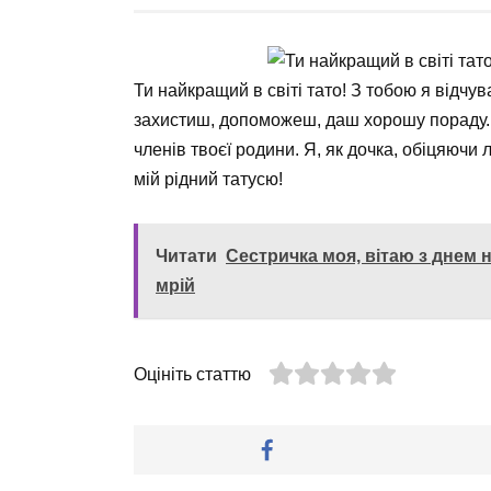
Ти найкращий в світі тато! З тобою я відчу
захистиш, допоможеш, даш хорошу пораду. 
членів твоєї родини. Я, як дочка, обіцяючи 
мій рідний татусю!
Читати
Сестричка моя, вітаю з днем 
мрій
Оцініть статтю