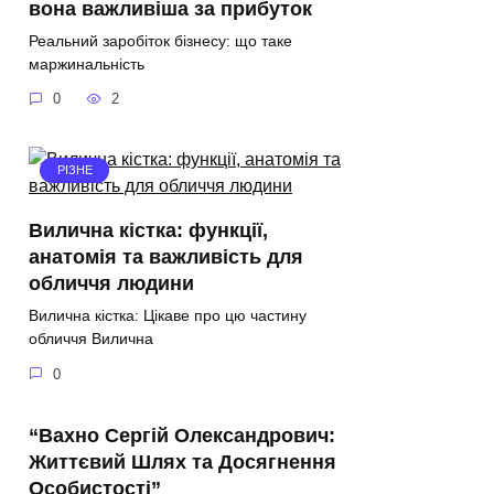
вона важливіша за прибуток
Реальний заробіток бізнесу: що таке
маржинальність
0
2
РІЗНЕ
Вилична кістка: функції,
анатомія та важливість для
обличчя людини
Вилична кістка: Цікаве про цю частину
обличчя Вилична
0
“Вахно Сергій Олександрович:
Життєвий Шлях та Досягнення
Особистості”