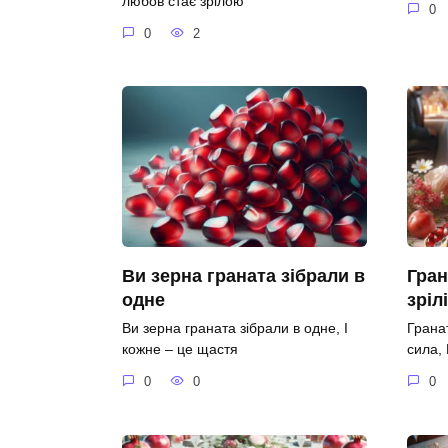
любов стає зрілою
0
0
2
Ви зерна граната зібрали в
Гран
одне
зріл
Ви зерна граната зібрали в одне, І
Гранат
кожне – це щастя
сила,
0
0
0