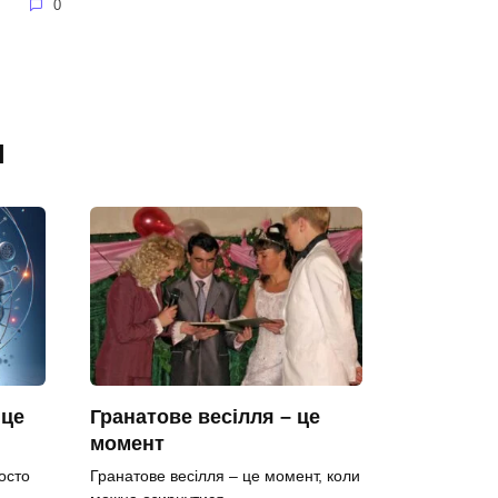
0
я
 це
Гранатове весілля – це
момент
осто
Гранатове весілля – це момент, коли