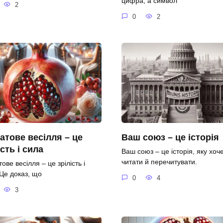
цифра, а символ
2
0
2
атове весілля – це
Ваш союз – це історія
ість і сила
Ваш союз – це історія, яку хоч
читати й перечитувати.
ове весілля – це зрілість і
 Це доказ, що
0
4
3