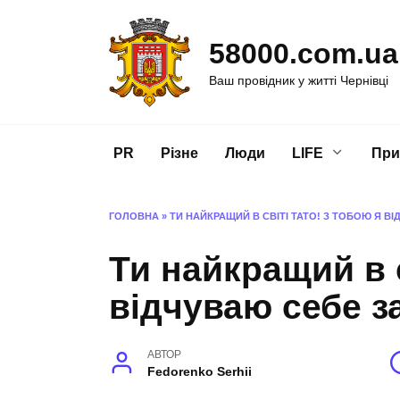
Перейти
до
58000.com.ua
вмісту
Ваш провідник у житті Чернівці
PR
Різне
Люди
LIFE
При
ГОЛОВНА
»
ТИ НАЙКРАЩИЙ В СВІТІ ТАТО! З ТОБОЮ Я 
Ти найкращий в с
відчуваю себе 
АВТОР
Fedorenko Serhii