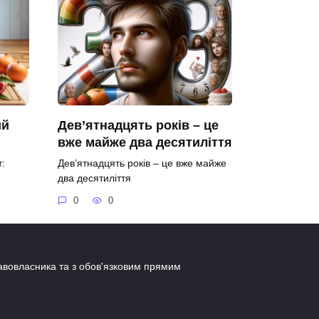
ий
Дев’ятнадцять років – це
вже майже два десятиліття
:
Дев’ятнадцять років – це вже майже
два десятиліття
0
0
равовласника та з обов'язковим прямим