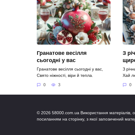
Гранатове весілля
З рі
сьогодні у вас
щир
Гранатове весілля сьогодні у вас,
З річ
Свято ніжності, віри й тепла.
Хай л
0
3
0
© 2026 58000.com.ua Використання матеріалів, о
посиланням на сторінку, з якої запозичений мате