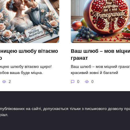
чницею шлюбу вітаємо
Ваш шлюб – мов міцн
о
гранат
ницею шлюбу вітаємо щиро!
Ваш шлюб – мов міцний гранат
юбов ваша буде міцна.
красивий зовні й багатий
2
0
0
публікованих на сайті, допускається тільки з письмового дозволу п
ріал.