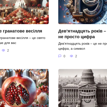
 гранатове весілля
Дев’ятнадцять років –
не просто цифра
гранатове весілля – це свято
ше для вас
Дев’ятнадцять років – це не пр
цифра, а символ
2
0
2