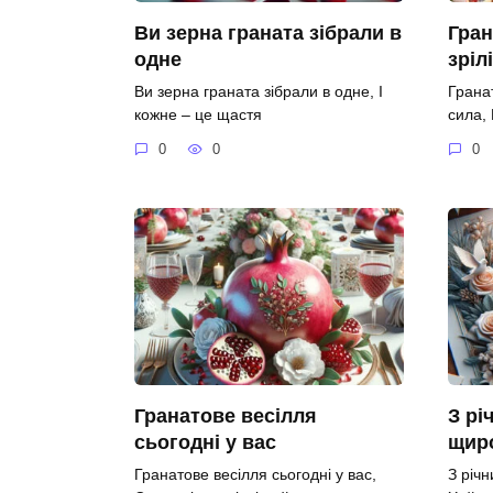
Ви зерна граната зібрали в
Гран
одне
зріл
Ви зерна граната зібрали в одне, І
Гранат
кожне – це щастя
сила,
0
0
0
Гранатове весілля
З рі
сьогодні у вас
щир
Гранатове весілля сьогодні у вас,
З річ