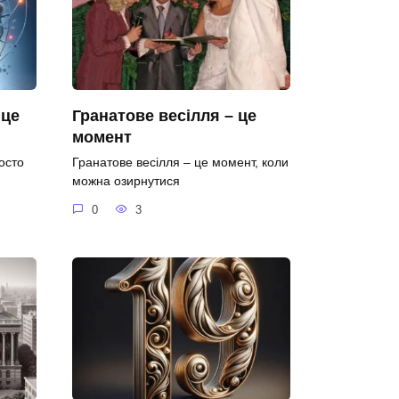
 це
Гранатове весілля – це
момент
осто
Гранатове весілля – це момент, коли
можна озирнутися
0
3