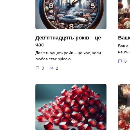
Дев’ятнадцять років – це
Ваше
час
Ваше 
не ли
Дев’ятнадцять років – це час, коли
любов стає зрілою
0
0
2