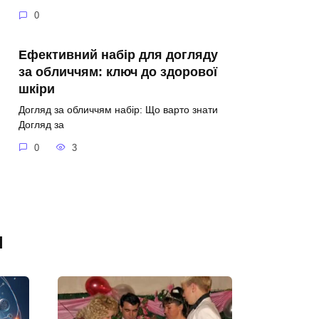
0
Ефективний набір для догляду
за обличчям: ключ до здорової
шкіри
Догляд за обличчям набір: Що варто знати
Догляд за
0
3
я