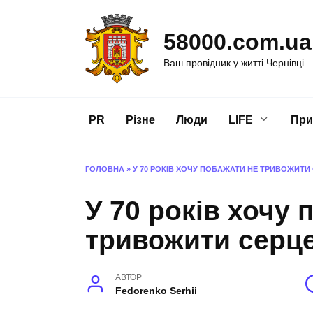
Перейти
до
58000.com.ua
вмісту
Ваш провідник у житті Чернівці
PR
Різне
Люди
LIFE
При
ГОЛОВНА
»
У 70 РОКІВ ХОЧУ ПОБАЖАТИ НЕ ТРИВОЖИТИ
У 70 років хочу 
тривожити серц
АВТОР
Fedorenko Serhii