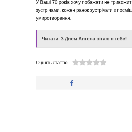
У Ваші 70 років хочу побажати не тривожи
зустрічами, кожен ранок зустрічати з посмі
умиротворення.
Читати
З Днем Ангела вітаю я тебе!
Оцініть статтю