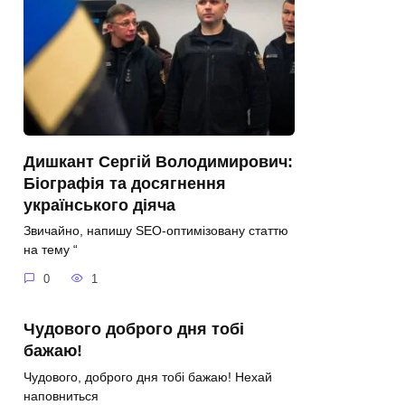
Дишкант Сергій Володимирович:
Біографія та досягнення
українського діяча
Звичайно, напишу SEO-оптимізовану статтю
на тему “
0
1
Чудового доброго дня тобі
бажаю!
Чудового, доброго дня тобі бажаю! Нехай
наповниться