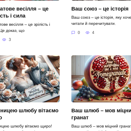
атове весілля – це
Ваш союз – це історія
ість і сила
Ваш союз – це історія, яку хоч
читати й перечитувати.
ове весілля – це зрілість і
 Це доказ, що
0
4
3
чницею шлюбу вітаємо
Ваш шлюб – мов міцн
о
гранат
ницею шлюбу вітаємо щиро!
Ваш шлюб – мов міцний гранат