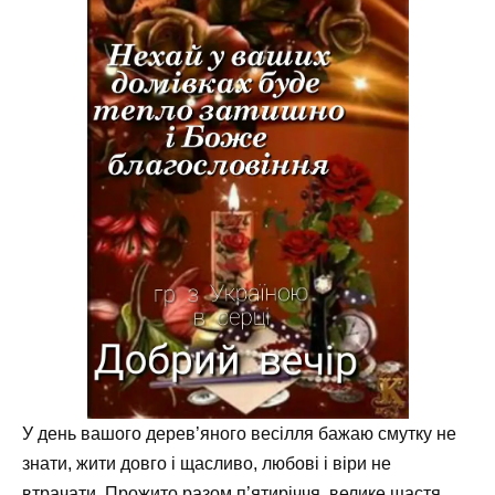
У день вашого дерев’яного весілля бажаю смутку не
знати, жити довго і щасливо, любові і віри не
втрачати. Прожито разом п’ятиріччя, велике щастя