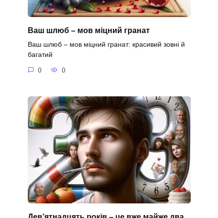
Ваш шлюб – мов міцний гранат
Ваш шлюб – мов міцний гранат: красивий зовні й
багатий
0
0
Дев’ятнадцять років – це вже майже два