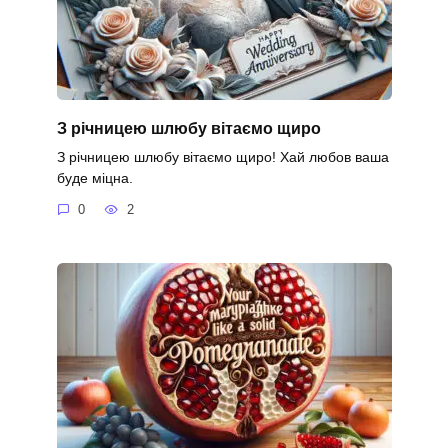
З річницею шлюбу вітаємо щиро
З річницею шлюбу вітаємо щиро! Хай любов ваша
буде міцна.
0
2