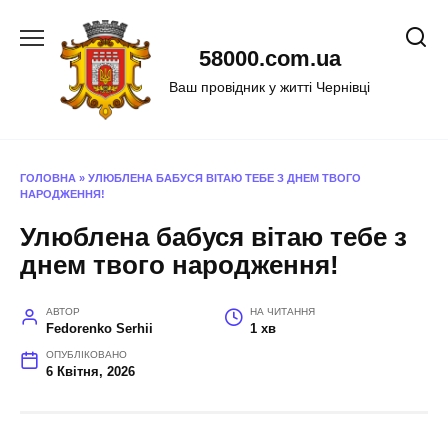
Перейти
до
58000.com.ua
вмісту
Ваш провідник у житті Чернівці
ГОЛОВНА
»
УЛЮБЛЕНА БАБУСЯ ВІТАЮ ТЕБЕ З ДНЕМ ТВОГО
НАРОДЖЕННЯ!
Улюблена бабуся вітаю тебе з
днем твого народження!
АВТОР
НА ЧИТАННЯ
Fedorenko Serhii
1 хв
ОПУБЛІКОВАНО
6 Квітня, 2026