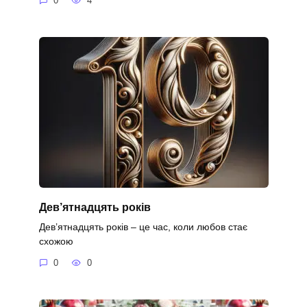
0
4
Дев’ятнадцять років
Дев’ятнадцять років – це час, коли любов стає
схожою
0
0