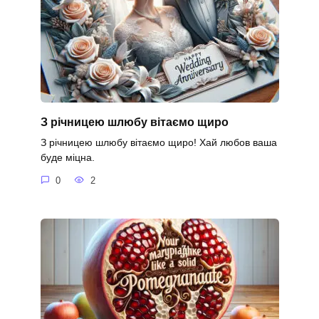
З річницею шлюбу вітаємо щиро
З річницею шлюбу вітаємо щиро! Хай любов ваша
буде міцна.
0
2