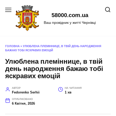
Перейти
до
58000.com.ua
вмісту
Ваш провідник у житті Чернівці
ГОЛОВНА
»
УЛЮБЛЕНА ПЛЕМІННИЦЕ, В ТВІЙ ДЕНЬ НАРОДЖЕННЯ
БАЖАЮ ТОБІ ЯСКРАВИХ ЕМОЦІЙ
Улюблена племіннице, в твій
день народження бажаю тобі
яскравих емоцій
АВТОР
НА ЧИТАННЯ
Fedorenko Serhii
1 хв
ОПУБЛІКОВАНО
6 Квітня, 2026