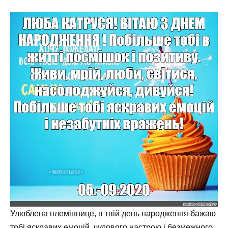
Улюблена племіннице, в твій день народження бажаю
тобі яскравих емоцій, чудового настрою і безмежного