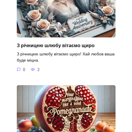
З річницею шлюбу вітаємо щиро
З річницею шлюбу вітаємо щиро! Хай любов ваша
буде міцна.
0
2