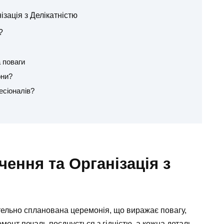
ізація з Делікатністю
?
 поваги
они?
есіоналів?
чення та Організація з
етельно спланована церемонія, що виражає повагу,
омент печаль поєднується з гідністю, а кожна деталь