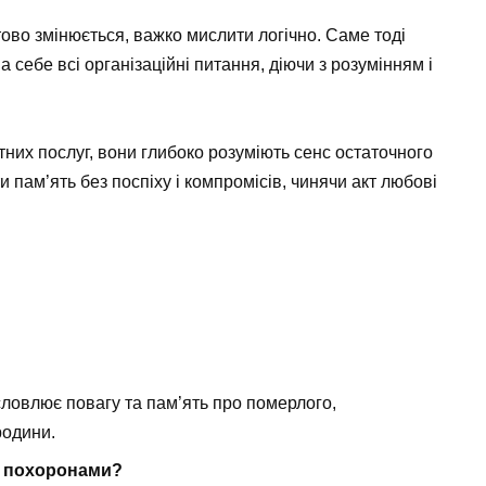
тово змінюється, важко мислити логічно. Саме тоді
а себе всі організаційні питання, діючи з розумінням і
тних послуг, вони глибоко розуміють сенс остаточного
ам’ять без поспіху і компромісів, чинячи акт любові
ловлює повагу та пам’ять про померлого,
родини.
и похоронами?