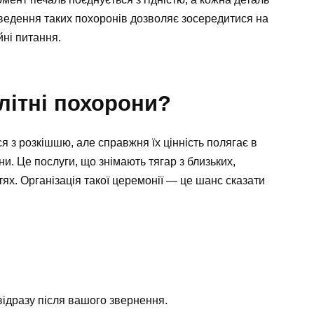
оведення таких похоронів дозволяє зосередитися на
йні питання.
літні похорони?
я з розкішшю, але справжня їх цінність полягає в
ни. Це послуги, що знімають тягар з близьких,
ях. Організація такої церемонії — це шанс сказати
відразу після вашого звернення.