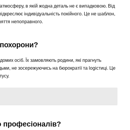
атмосферу, в якій жодна деталь не є випадковою. Від
дкреслює індивідуальність покійного. Це не шаблон,
няття непоправного.
і похорони?
омих осіб. Їх замовляють родини, які прагнуть
ми, не зосережуючись на бюрократії та logістиці. Це
тусу.
о професіоналів?