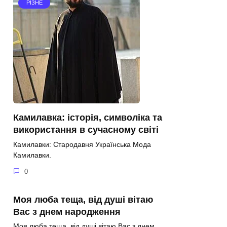
РІЗНЕ
Камилавка: історія, символіка та
використання в сучасному світі
Камилавки: Стародавня Українська Мода
Камилавки.
0
Моя люба теща, від душі вітаю
Вас з днем народження
Моя люба теща, від душі вітаю Вас з днем