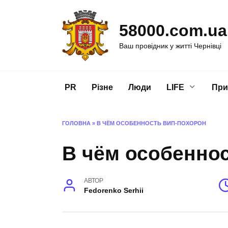
Перейти
до
58000.com.ua
вмісту
Ваш провідник у житті Чернівці
PR
Різне
Люди
LIFE
При
ГОЛОВНА
»
В ЧЁМ ОСОБЕННОСТЬ ВИП-ПОХОРОН
В чём особенно
АВТОР
Fedorenko Serhii