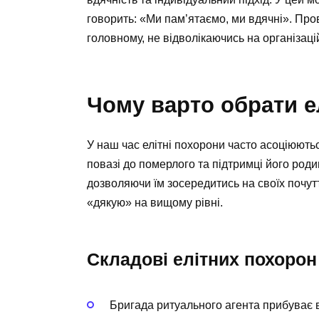
говорить: «Ми пам’ятаємо, ми вдячні». Пр
головному, не відволікаючись на організаці
Чому варто обрати е
У наш час елітні похорони часто асоціюютьс
повазі до померлого та підтримці його роди
дозволяючи їм зосередитись на своїх почутт
«дякую» на вищому рівні.
Складові елітних похорон
Бригада ритуального агента прибуває 