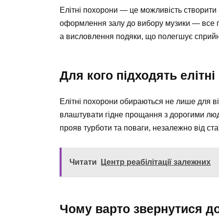
Елітні похорони — це можливість створити 
оформлення залу до вибору музики — все пі
а висловлення подяки, що полегшує сприй
Для кого підходять елітн
Елітні похорони обираються не лише для від
влаштувати гідне прощання з дорогими людь
прояв турботи та поваги, незалежно від ста
Читати
Центр реабілітації залежних
Чому варто звернутися д