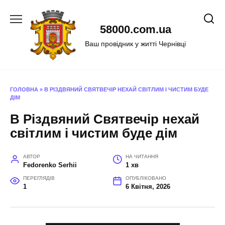
Перейти
до
58000.com.ua
вмісту
Ваш провідник у житті Чернівці
ГОЛОВНА
»
В РІЗДВЯНИЙ СВЯТВЕЧІР НЕХАЙ СВІТЛИМ І ЧИСТИМ БУДЕ
ДІМ
В Різдвяний Святвечір нехай
світлим і чистим буде дім
АВТОР
НА ЧИТАННЯ
Fedorenko Serhii
1 хв
ПЕРЕГЛЯДІВ
ОПУБЛІКОВАНО
1
6 Квітня, 2026