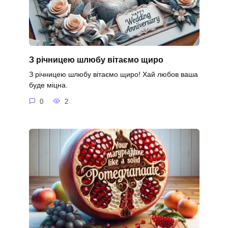
З річницею шлюбу вітаємо щиро
З річницею шлюбу вітаємо щиро! Хай любов ваша
буде міцна.
0
2