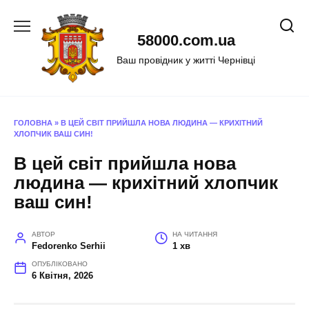
Перейти
до
58000.com.ua
вмісту
Ваш провідник у житті Чернівці
ГОЛОВНА
»
В ЦЕЙ СВІТ ПРИЙШЛА НОВА ЛЮДИНА — КРИХІТНИЙ
ХЛОПЧИК ВАШ СИН!
В цей світ прийшла нова
людина — крихітний хлопчик
ваш син!
АВТОР
НА ЧИТАННЯ
Fedorenko Serhii
1 хв
ОПУБЛІКОВАНО
6 Квітня, 2026