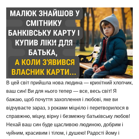
В цей світ прийшла нова людина — крихітний хлопчик,
ваш син! Ви для нього тепер — все, весь світ! Я
бажаю, щоб почуття захоплення і любові, яке ви
відчуваєте зараз, з роками міцніло і перетворилося в
справжню, міцну, вірну і безмежну батьківську любов!
Нехай ваш син буде щасливою людиною, добрим і
чуйним, красивим і тілом, і душею! Радості йому і