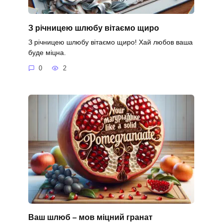
З річницею шлюбу вітаємо щиро
З річницею шлюбу вітаємо щиро! Хай любов ваша
буде міцна.
0
2
Ваш шлюб – мов міцний гранат