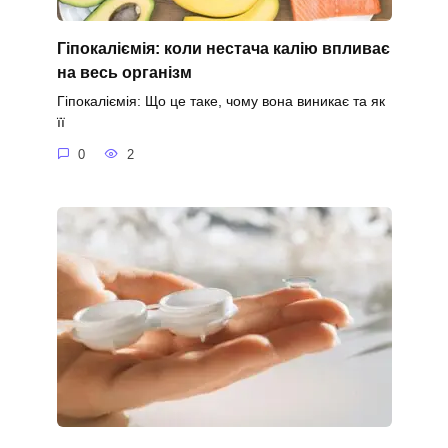
Гіпокаліємія: коли нестача калію впливає
на весь організм
Гіпокаліємія: Що це таке, чому вона виникає та як
її
0
2