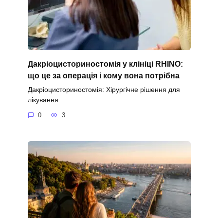
Дакріоцисториностомія у клініці RHINO:
що це за операція і кому вона потрібна
Дакріоцисториностомія: Хірургічне рішення для
лікування
0
3