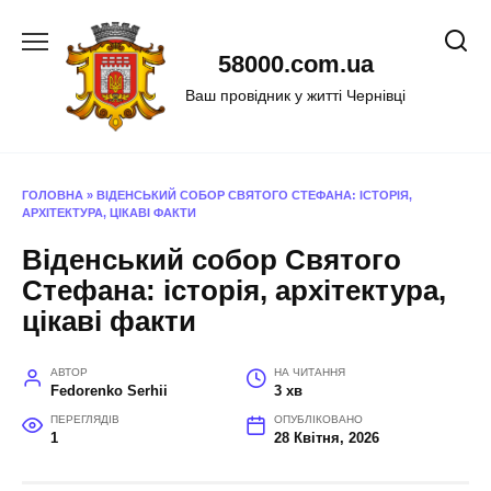
Перейти
до
58000.com.ua
вмісту
Ваш провідник у житті Чернівці
ГОЛОВНА
»
ВІДЕНСЬКИЙ СОБОР СВЯТОГО СТЕФАНА: ІСТОРІЯ,
АРХІТЕКТУРА, ЦІКАВІ ФАКТИ
Віденський собор Святого
Стефана: історія, архітектура,
цікаві факти
АВТОР
НА ЧИТАННЯ
Fedorenko Serhii
3 хв
ПЕРЕГЛЯДІВ
ОПУБЛІКОВАНО
1
28 Квітня, 2026