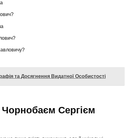
ча
лович?
ча
влович?
Павловичу?
рафія та Досягнення Видатної Особистості
з Чорнобаєм Сергієм