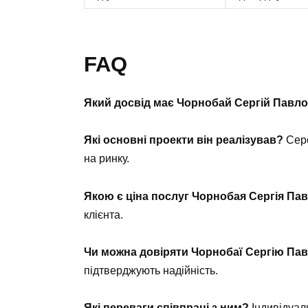
FAQ
Який досвід має Чорнобай Сергій Павл
Які основні проекти він реалізував?
Сере
на ринку.
Якою є ціна послуг Чорнобая Сергія Па
клієнта.
Чи можна довіряти Чорнобаї Сергію Па
підтверджують надійність.
Які переваги співпраці з ним?
Індивідуаль