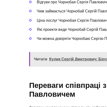
Відгуки про Чорнобая Сергія Павлови
Чим займається Чорнобай Сергій Пав
Ціна послуг Чорнобая Сергія Павлови
Які проекти веде Чорнобай Сергій Па
Чи можна довіряти Чорнобаю Сергію 
Читати
Кулик Сергій Дмитрович: Біог
Переваги співпраці 
Павловичем