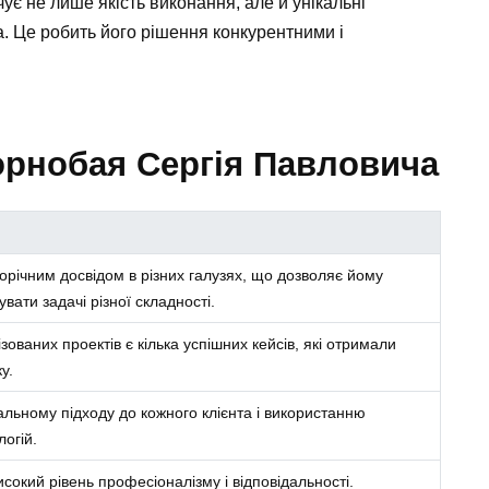
ує не лише якість виконання, але й унікальні
. Це робить його рішення конкурентними і
орнобая Сергія Павловича
торічним досвідом в різних галузях, що дозволяє йому
вати задачі різної складності.
зованих проектів є кілька успішних кейсів, які отримали
у.
альному підходу до кожного клієнта і використанню
огій.
сокий рівень професіоналізму і відповідальності.