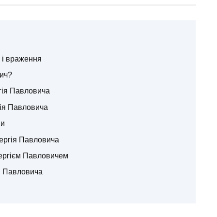
 і враження
ич?
гія Павловича
гія Павловича
ми
ергія Павловича
ергієм Павловичем
я Павловича