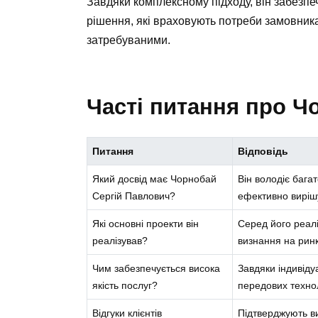
Завдяки комплексному підходу, він забезпеч
рішення, які враховують потреби замовника
затребуваними.
Часті питання про Ч
Питання
Відповідь
Який досвід має Чорнобай
Він володіє бага
Сергій Павлович?
ефективно вирішу
Які основні проекти він
Серед його реалі
реалізував?
визнання на ринк
Чим забезпечується висока
Завдяки індивіду
якість послуг?
передових технол
Відгуки клієнтів
Підтверджують ви