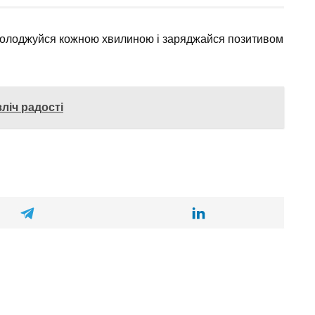
асолоджуйся кожною хвилиною і заряджайся позитивом
ліч радості