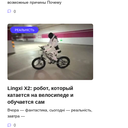
возможные причины Почему
0
РЕАЛЬНІСТЬ
Lingxi X2: робот, который
катается на велосипеде и
обучается сам
Вчора — фантастика, сьогодні — реальність,
завтра —
0