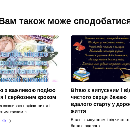
Вам також може сподобатис
ю з важливою подією
Вітаю з випускним і ві
я і серйозним кроком
чистого серця бажаю
вдалого старту у доро
 з важливою подією життя і
життя
зним кроком в
Вітаю з випускним і від чистог
0
бажаю вдалого