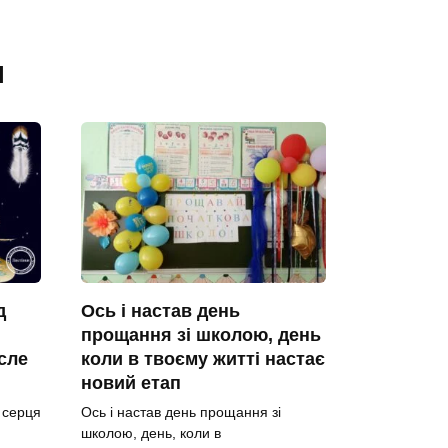
я
д
Ось і настав день
прощання зі школою, день
сле
коли в твоєму житті настає
новий етап
о серця
Ось і настав день прощання зі
школою, день, коли в