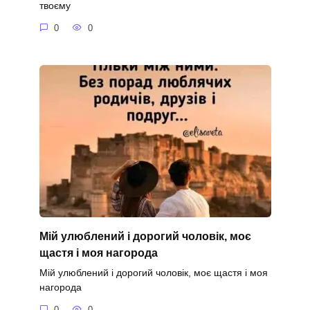
твоєму
0
0
Мій улюблений і дорогий чоловік, моє
щастя і моя нагорода
Мій улюблений і дорогий чоловік, моє щастя і моя
нагорода
0
0