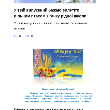
У твій випускний бажаю вилетіти
вільним птахом з ганку рідної школи
У твій випускний бажаю тобі вилетіти вільним
птахом
0
0
Вітаю з випускним і хочу побажати