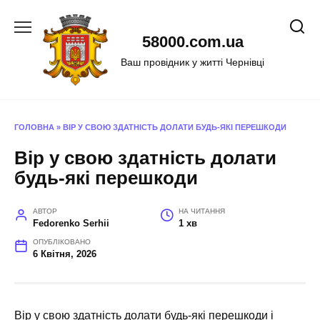
Перейти
до
58000.com.ua
вмісту
Ваш провідник у житті Чернівці
ГОЛОВНА
»
ВІР У СВОЮ ЗДАТНІСТЬ ДОЛАТИ БУДЬ-ЯКІ ПЕРЕШКОДИ
Вір у свою здатність долати
будь-які перешкоди
АВТОР
НА ЧИТАННЯ
Fedorenko Serhii
1 хв
ОПУБЛІКОВАНО
6 Квітня, 2026
Вір у свою здатність долати будь-які перешкоди і