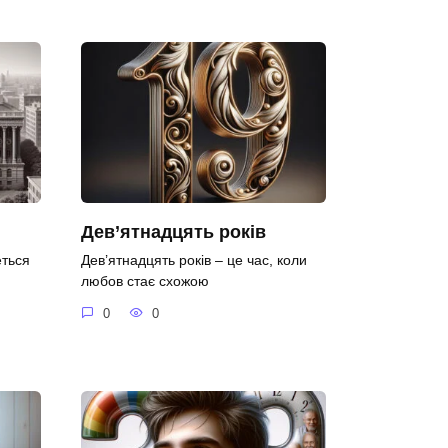
Дев’ятнадцять років
еться
Дев’ятнадцять років – це час, коли
любов стає схожою
0
0