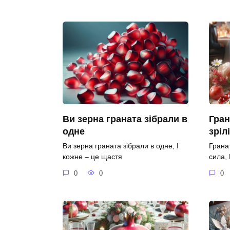
Ви зерна граната зібрали в
Гран
одне
зріл
Ви зерна граната зібрали в одне, І
Гранат
кожне – це щастя
сила,
0
0
0