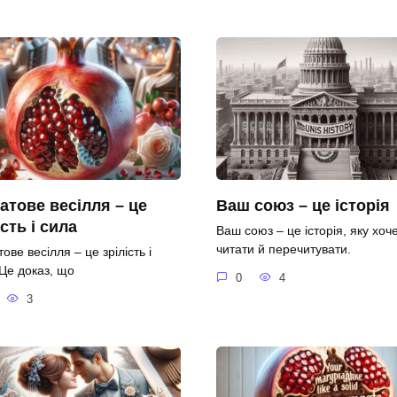
атове весілля – це
Ваш союз – це історія
ість і сила
Ваш союз – це історія, яку хоч
читати й перечитувати.
ове весілля – це зрілість і
 Це доказ, що
0
4
3