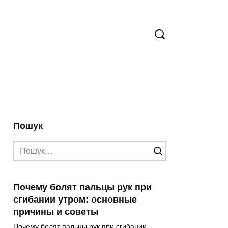
Пошук
Search
for:
Почему болят пальцы рук при
сгибании утром: основные
причины и советы
Почему болят пальцы рук при сгибании