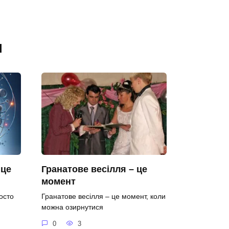
я
 це
Гранатове весілля – це
момент
осто
Гранатове весілля – це момент, коли
можна озирнутися
0
3