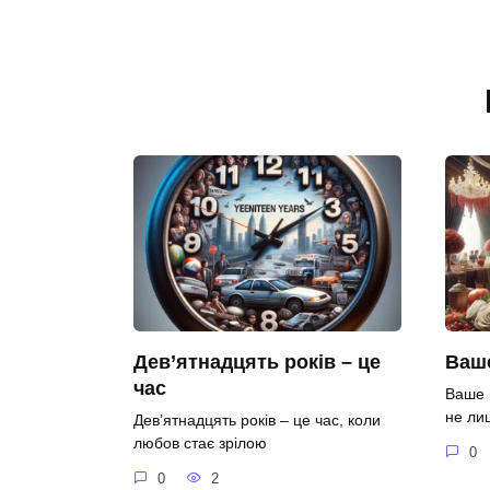
Дев’ятнадцять років – це
Ваше
час
Ваше 
не ли
Дев’ятнадцять років – це час, коли
любов стає зрілою
0
0
2