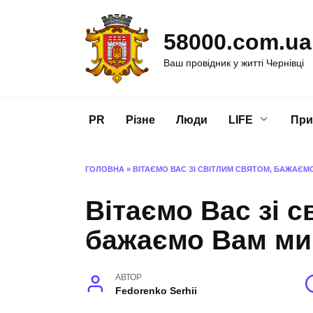
Перейти
до
58000.com.ua
вмісту
Ваш провідник у житті Чернівці
PR
Різне
Люди
LIFE
При
ГОЛОВНА
»
ВІТАЄМО ВАС ЗІ СВІТЛИМ СВЯТОМ, БАЖАЄМО
Вітаємо Вас зі с
бажаємо Вам мир
АВТОР
Fedorenko Serhii