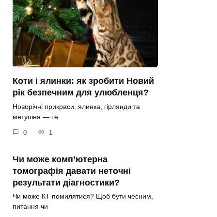
Коти і ялинки: як зробити Новий
рік безпечним для улюбленця?
Новорічні прикраси, ялинка, гірлянди та
метушня — те
0
1
Чи може комп’ютерна
томографія давати неточні
результати діагностики?
Чи може КТ помилятися? Щоб бути чесним,
питання чи