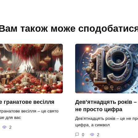
Вам також може сподобатис
 гранатове весілля
Дев’ятнадцять років –
не просто цифра
гранатове весілля – це свято
ше для вас
Дев’ятнадцять років – це не пр
цифра, а символ
2
0
2