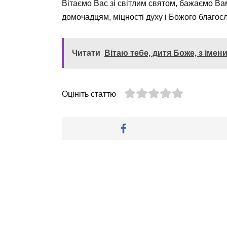
Вітаємо Вас зі світлим святом, бажаємо Вам
домочадцям, міцності духу і Божого благосл
Читати
Вітаю тебе, дитя Боже, з імен
Оцініть статтю