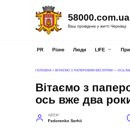
Перейти
до
58000.com.ua
вмісту
Ваш провідник у житті Чернівці
PR
Різне
Люди
LIFE
При
ГОЛОВНА
»
ВІТАЄМО З ПАПЕРОВИМ ВЕСІЛЛЯМ — ОСЬ ВЖ
Вітаємо з папер
ось вже два роки
АВТОР
Fedorenko Serhii