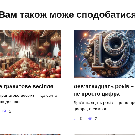
Вам також може сподобатис
 гранатове весілля
Дев’ятнадцять років –
не просто цифра
гранатове весілля – це свято
ше для вас
Дев’ятнадцять років – це не пр
цифра, а символ
2
0
2