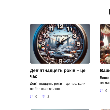
Дев’ятнадцять років – це
Ваше
час
Ваше 
не ли
Дев’ятнадцять років – це час, коли
любов стає зрілою
0
0
2