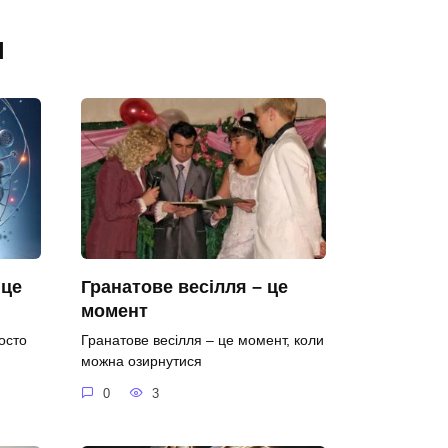
я
 це
Гранатове весілля – це
момент
осто
Гранатове весілля – це момент, коли
можна озирнутися
0
3