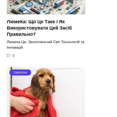
ЛюмеКа: Що Це Таке і Як
Використовувати Цей Засіб
Правильно?
Люмека Це: Захоплюючий Світ Технологій та
Інновацій
0
ТВАРИНИ