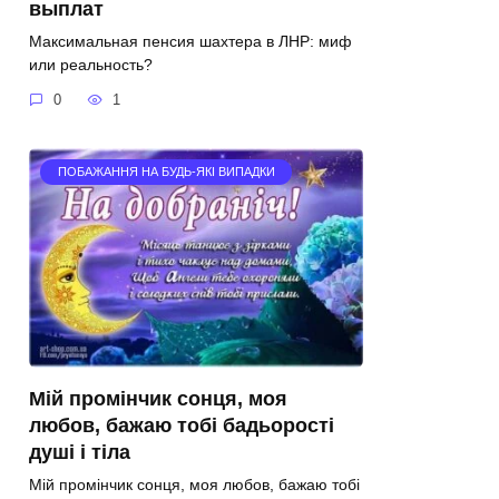
выплат
Максимальная пенсия шахтера в ЛНР: миф
или реальность?
0
1
ПОБАЖАННЯ НА БУДЬ-ЯКІ ВИПАДКИ
Мій промінчик сонця, моя
любов, бажаю тобі бадьорості
душі і тіла
Мій промінчик сонця, моя любов, бажаю тобі