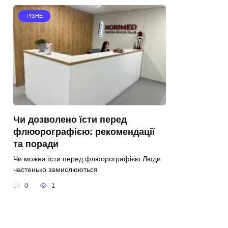
РІЗНЕ
Чи дозволено їсти перед
флюорографією: рекомендації
та поради
Чи можна їсти перед флюорографією Люди
частенько замислюються
0
1