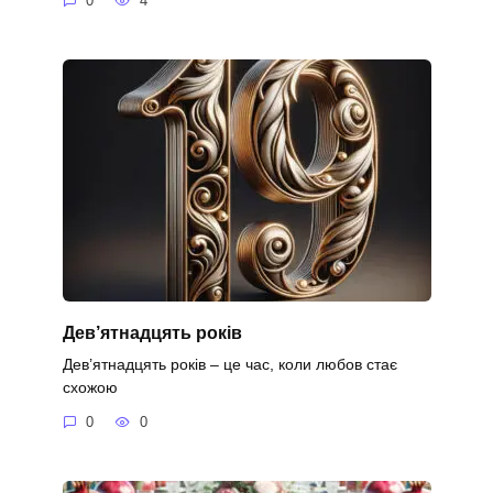
0
4
Дев’ятнадцять років
Дев’ятнадцять років – це час, коли любов стає
схожою
0
0