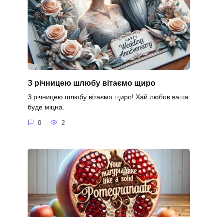
З річницею шлюбу вітаємо щиро
З річницею шлюбу вітаємо щиро! Хай любов ваша
буде міцна.
0
2