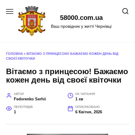
Перейти
до
58000.com.ua
вмісту
Ваш провідник у житті Чернівці
ГОЛОВНА
»
ВІТАЄМО З ПРИНЦЕСОЮ! БАЖАЄМО КОЖЕН ДЕНЬ ВІД
СВОЄЇ КВІТОЧКИ
Вітаємо з принцесою! Бажаємо
кожен день від своєї квіточки
АВТОР
НА ЧИТАННЯ
Fedorenko Serhii
1 хв
ПЕРЕГЛЯДІВ
ОПУБЛІКОВАНО
1
6 Квітня, 2026