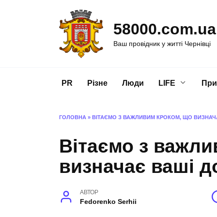
Перейти
до
58000.com.ua
вмісту
Ваш провідник у житті Чернівці
PR
Різне
Люди
LIFE
При
ГОЛОВНА
»
ВІТАЄМО З ВАЖЛИВИМ КРОКОМ, ЩО ВИЗНАЧ
Вітаємо з важли
визначає ваші д
АВТОР
Fedorenko Serhii