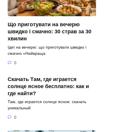
Що приготувати на вечерю
швидко і смачно: 30 страв за 30
хвилин
Ідеї на вечерю: що приготувати швидко і
смачно «Найкраща
0
Скачать Там, где играется
солнце ясное бесплатно: как и
где найти?
Там, где играется солнце ясное: скачать
уникальный
0