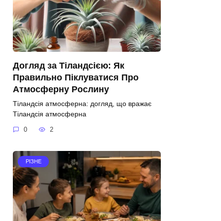
Догляд за Тіландсією: Як
Правильно Піклуватися Про
Атмосферну Рослину
Тіландсія атмосферна: догляд, що вражає
Тіландсія атмосферна
0
2
РІЗНЕ