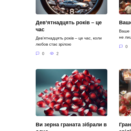
Дев’ятнадцять років – це
Ваше
час
Ваше 
не ли
Дев’ятнадцять років – це час, коли
любов стає зрілою
0
0
2
Ви зерна граната зібрали в
Гран