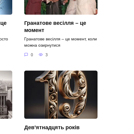
 це
Гранатове весілля – це
момент
осто
Гранатове весілля – це момент, коли
можна озирнутися
0
3
Дев’ятнадцять років