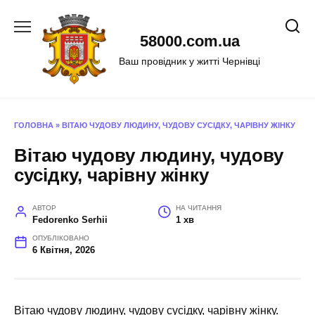
Перейти
до
58000.com.ua
вмісту
Ваш провідник у житті Чернівці
ГОЛОВНА
»
ВІТАЮ ЧУДОВУ ЛЮДИНУ, ЧУДОВУ СУСІДКУ, ЧАРІВНУ ЖІНКУ
Вітаю чудову людину, чудову
сусідку, чарівну жінку
АВТОР
НА ЧИТАННЯ
Fedorenko Serhii
1 хв
ОПУБЛІКОВАНО
6 Квітня, 2026
Вітаю чудову людину, чудову сусідку, чарівну жінку.