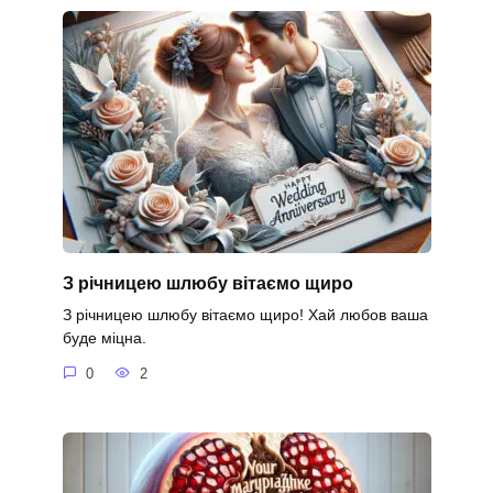
З річницею шлюбу вітаємо щиро
З річницею шлюбу вітаємо щиро! Хай любов ваша
буде міцна.
0
2