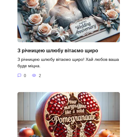
З річницею шлюбу вітаємо щиро
З річницею шлюбу вітаємо щиро! Хай любов ваша
буде міцна.
0
2