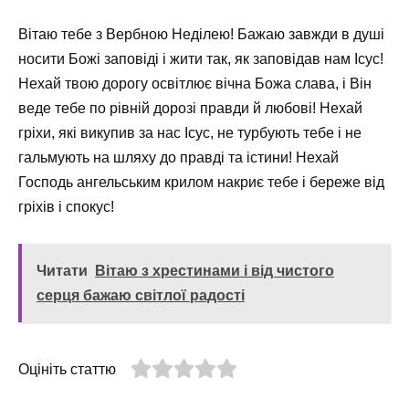
Вітаю тебе з Вербною Неділею! Бажаю завжди в душі
носити Божі заповіді і жити так, як заповідав нам Ісус!
Нехай твою дорогу освітлює вічна Божа слава, і Він
веде тебе по рівній дорозі правди й любові! Нехай
гріхи, які викупив за нас Ісус, не турбують тебе і не
гальмують на шляху до правді та істини! Нехай
Господь ангельським крилом накриє тебе і береже від
гріхів і спокус!
Читати
Вітаю з хрестинами і від чистого
серця бажаю світлої радості
Оцініть статтю