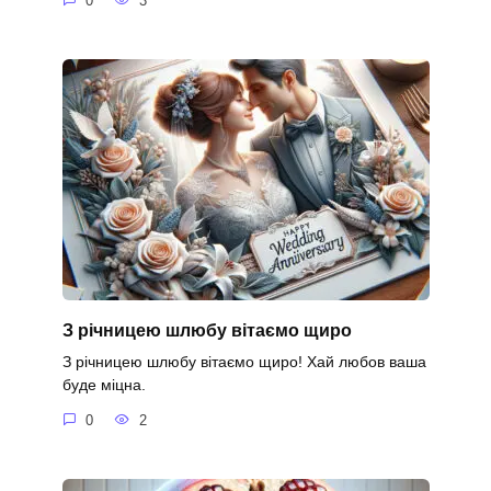
0
3
З річницею шлюбу вітаємо щиро
З річницею шлюбу вітаємо щиро! Хай любов ваша
буде міцна.
0
2