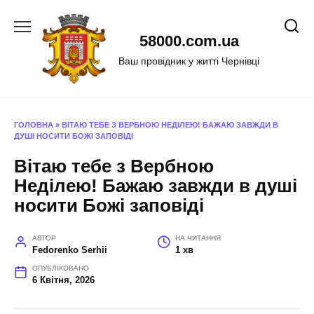
Перейти
до
58000.com.ua
вмісту
Ваш провідник у житті Чернівці
ГОЛОВНА
»
ВІТАЮ ТЕБЕ З ВЕРБНОЮ НЕДІЛЕЮ! БАЖАЮ ЗАВЖДИ В
ДУШІ НОСИТИ БОЖІ ЗАПОВІДІ
Вітаю тебе з Вербною
Неділею! Бажаю завжди в душі
носити Божі заповіді
АВТОР
НА ЧИТАННЯ
Fedorenko Serhii
1 хв
ОПУБЛІКОВАНО
6 Квітня, 2026