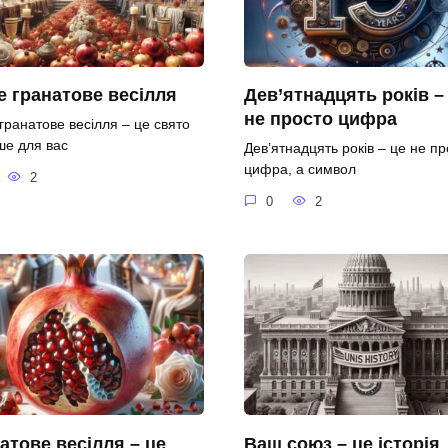
 гранатове весілля
Дев’ятнадцять років –
не просто цифра
гранатове весілля – це свято
ше для вас
Дев’ятнадцять років – це не пр
цифра, а символ
2
0
2
атове весілля – це
Ваш союз – це історія