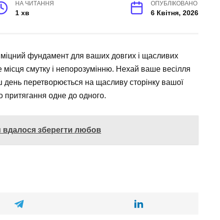
НА ЧИТАННЯ
ОПУБЛІКОВАНО
1 хв
6 Квітня, 2026
и міцний фундамент для ваших довгих і щасливих
де місця смутку і непорозумінню. Нехай ваше весілля
ш день перетворюється на щасливу сторінку вашої
го притягання одне до одного.
м вдалося зберегти любов