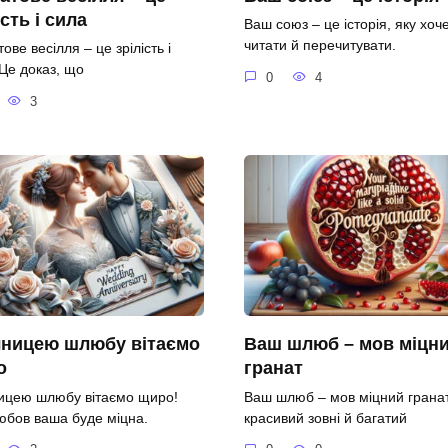
ість і сила
Ваш союз – це історія, яку хоч
читати й перечитувати.
ове весілля – це зрілість і
 Це доказ, що
0
4
3
чницею шлюбу вітаємо
Ваш шлюб – мов міцн
о
гранат
ницею шлюбу вітаємо щиро!
Ваш шлюб – мов міцний гранат
юбов ваша буде міцна.
красивий зовні й багатий