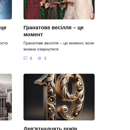
 це
Гранатове весілля – це
момент
осто
Гранатове весілля – це момент, коли
можна озирнутися
0
3
Дев’ятнадцять років