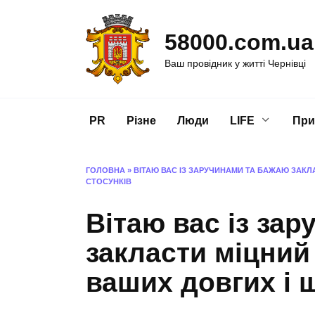
Перейти
до
58000.com.ua
вмісту
Ваш провідник у житті Чернівці
PR
Різне
Люди
LIFE
При
ГОЛОВНА
»
ВІТАЮ ВАС ІЗ ЗАРУЧИНАМИ ТА БАЖАЮ ЗАК
СТОСУНКІВ
Вітаю вас із за
закласти міцни
ваших довгих і 