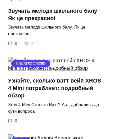
Звучать мелодії шкільного балу
Як це прекрасно!
Звучать мелодії шкільного балу. Як це
прекрасно!
0
2
UNCATEGORIZED
Узнайте, сколько ватт вейп XROS
4 Mini потребляет: подробный
обзор
Xros 4 Mini Сколько Ватт? Ага, добрались до
сути вопроса
0