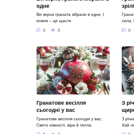
одне
зріл
Ви зерна граната зібрали в одне, І
Гранат
кожне – це щастя
сила,
0
0
0
Гранатове весілля
З рі
сьогодні у вас
щир
Гранатове весілля сьогодні у вас,
З річ
Свято ніжності, віри й тепла.
Хай л