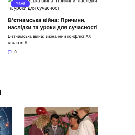
РІЗНЕ
В’єтнамська війна: Причини,
наслідки та уроки для сучасності
В’єтнамська війна: визначний конфлікт ХХ
століття В’
0
я