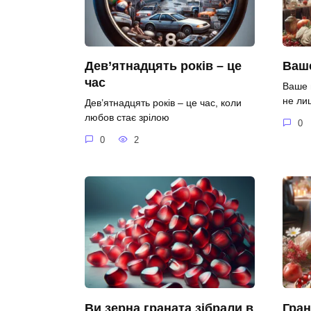
Дев’ятнадцять років – це
Ваше
час
Ваше 
не ли
Дев’ятнадцять років – це час, коли
любов стає зрілою
0
0
2
Ви зерна граната зібрали в
Гран