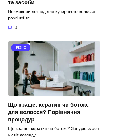
та засоби
Незмивний догляд для кучерявого волосся:
розкішуйте
0
РІЗНЕ
Що краще: кератин чи ботокс
для волосся? Порівняння
процедур
Що краще: кератин чи ботокс? Занурюємося
у світ догляду