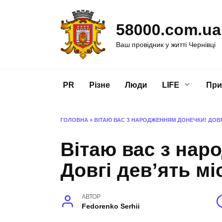
Перейти
до
58000.com.ua
вмісту
Ваш провідник у житті Чернівці
PR
Різне
Люди
LIFE
При
ГОЛОВНА
»
ВІТАЮ ВАС З НАРОДЖЕННЯМ ДОНЕЧКИ! ДОВГ
Вітаю вас з нар
Довгі дев’ять мі
АВТОР
Fedorenko Serhii