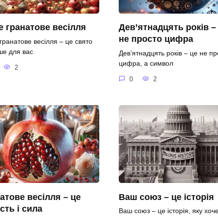
 гранатове весілля
Дев’ятнадцять років –
не просто цифра
гранатове весілля – це свято
ше для вас
Дев’ятнадцять років – це не пр
цифра, а символ
2
0
2
атове весілля – це
Ваш союз – це історія
ість і сила
Ваш союз – це історія, яку хоч