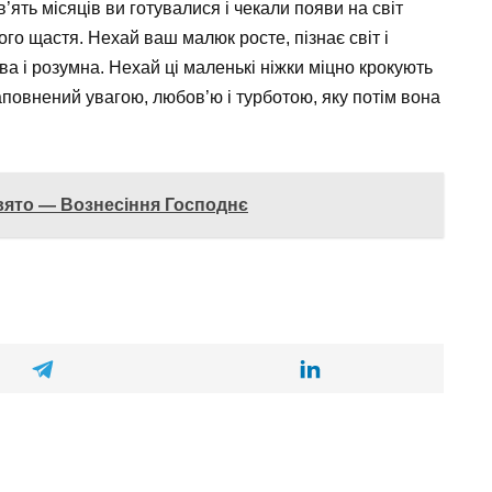
’ять місяців ви готувалися і чекали появи на світ
го щастя. Нехай ваш малюк росте, пізнає світ і
а і розумна. Нехай ці маленькі ніжки міцно крокують
аповнений увагою, любов’ю і турботою, яку потім вона
свято — Вознесіння Господнє