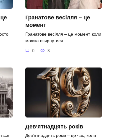
 це
Гранатове весілля – це
момент
осто
Гранатове весілля – це момент, коли
можна озирнутися
0
3
Дев’ятнадцять років
еться
Дев’ятнадцять років – це час, коли