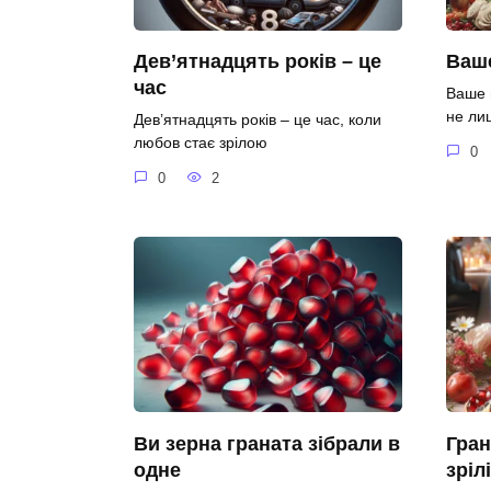
Дев’ятнадцять років – це
Ваше
час
Ваше 
не ли
Дев’ятнадцять років – це час, коли
любов стає зрілою
0
0
2
Ви зерна граната зібрали в
Гран
одне
зріл