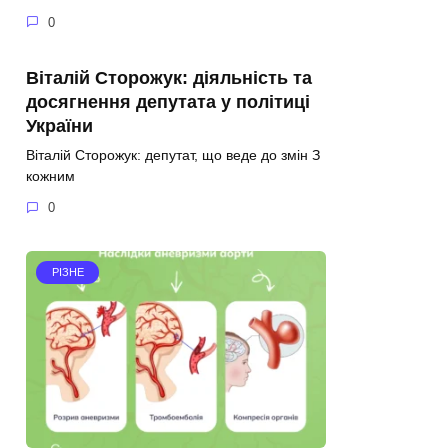
0
Віталій Сторожук: діяльність та
досягнення депутата у політиці
України
Віталій Сторожук: депутат, що веде до змін З
кожним
0
РІЗНЕ