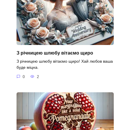
З річницею шлюбу вітаємо щиро
З річницею шлюбу вітаємо щиро! Хай любов ваша
буде міцна.
0
2