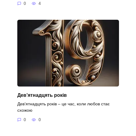
0
4
Дев’ятнадцять років
Дев’ятнадцять років – це час, коли любов стає
схожою
0
0