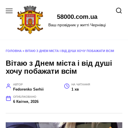
Перейти
до
58000.com.ua
вмісту
Ваш провідник у житті Чернівці
ГОЛОВНА
»
ВІТАЮ З ДНЕМ МІСТА І ВІД ДУШІ ХОЧУ ПОБАЖАТИ ВСІМ
Вітаю з Днем міста і від душі
хочу побажати всім
АВТОР
НА ЧИТАННЯ
Fedorenko Serhii
1 хв
ОПУБЛІКОВАНО
6 Квітня, 2026