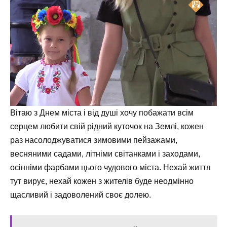
Вітаю з Днем міста і від душі хочу побажати всім
серцем любити свій рідний куточок на Землі, кожен
раз насолоджуватися зимовими пейзажами,
весняними садами, літніми світанками і заходами,
осінніми фарбами цього чудового міста. Нехай життя
тут вирує, нехай кожен з жителів буде неодмінно
щасливий і задоволений своє долею.