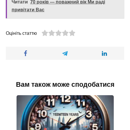
Читати
70 років — поважний вік Ми раді
привітати Вас
Оцініть статтю
Вам також може сподобатися