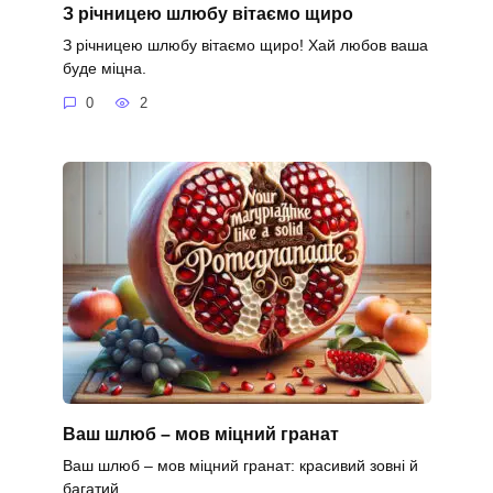
З річницею шлюбу вітаємо щиро
З річницею шлюбу вітаємо щиро! Хай любов ваша
буде міцна.
0
2
Ваш шлюб – мов міцний гранат
Ваш шлюб – мов міцний гранат: красивий зовні й
багатий