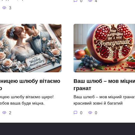
0
4
3
чницею шлюбу вітаємо
Ваш шлюб – мов міцн
о
гранат
ницею шлюбу вітаємо щиро!
Ваш шлюб – мов міцний гранат
юбов ваша буде міцна.
красивий зовні й багатий
2
0
0