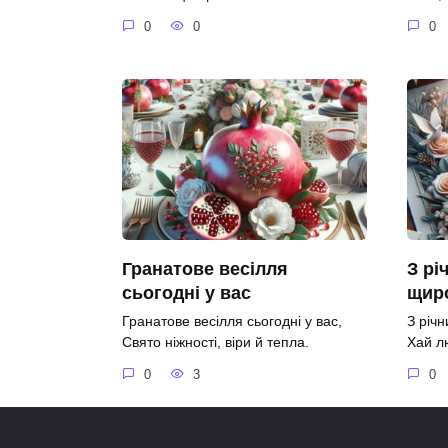
0
0
0
Гранатове весілля
З рі
сьогодні у вас
щир
Гранатове весілля сьогодні у вас,
З річ
Свято ніжності, віри й тепла.
Хай л
0
3
0