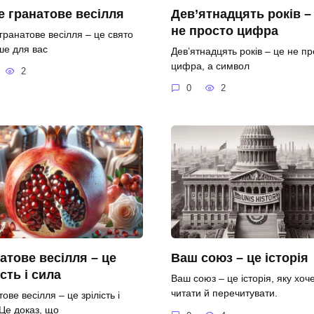
 гранатове весілля
Дев’ятнадцять років –
не просто цифра
гранатове весілля – це свято
ше для вас
Дев’ятнадцять років – це не пр
цифра, а символ
2
0
2
атове весілля – це
Ваш союз – це історія
ість і сила
Ваш союз – це історія, яку хоч
читати й перечитувати.
ове весілля – це зрілість і
 Це доказ, що