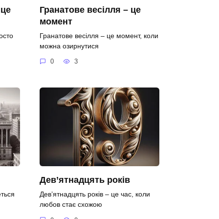
 це
Гранатове весілля – це
момент
осто
Гранатове весілля – це момент, коли
можна озирнутися
0
3
Дев’ятнадцять років
еться
Дев’ятнадцять років – це час, коли
любов стає схожою