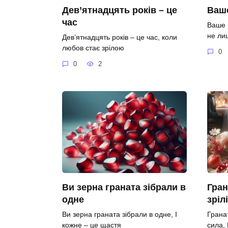
Дев’ятнадцять років – це
Ваше
час
Ваше 
не ли
Дев’ятнадцять років – це час, коли
любов стає зрілою
0
0
2
Ви зерна граната зібрали в
Гран
одне
зріл
Ви зерна граната зібрали в одне, І
Гранат
кожне – це щастя
сила,