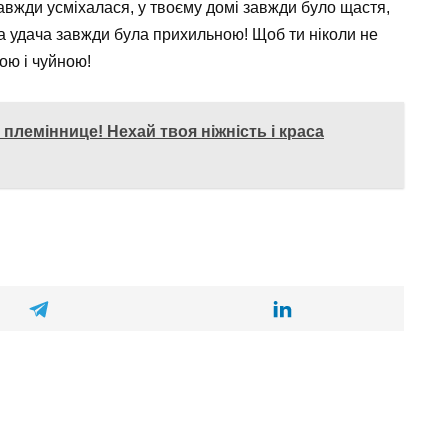
авжди усміхалася, у твоєму домі завжди було щастя,
 а удача завжди була прихильною! Щоб ти ніколи не
ою і чуйною!
племіннице! Нехай твоя ніжність і краса