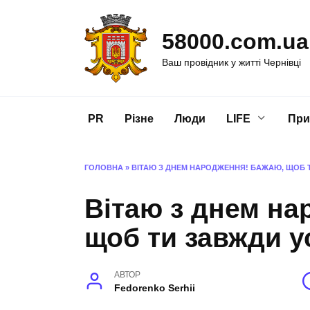
Перейти
до
58000.com.ua
вмісту
Ваш провідник у житті Чернівці
PR
Різне
Люди
LIFE
При
ГОЛОВНА
»
ВІТАЮ З ДНЕМ НАРОДЖЕННЯ! БАЖАЮ, ЩОБ 
Вітаю з днем на
щоб ти завжди у
АВТОР
Fedorenko Serhii