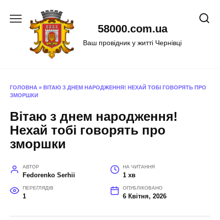
Перейти
до
58000.com.ua
вмісту
Ваш провідник у житті Чернівці
ГОЛОВНА
»
ВІТАЮ З ДНЕМ НАРОДЖЕННЯ! НЕХАЙ ТОБІ ГОВОРЯТЬ ПРО
ЗМОРШКИ
Вітаю з днем народження!
Нехай тобі говорять про
зморшки
АВТОР
НА ЧИТАННЯ
Fedorenko Serhii
1 хв
ПЕРЕГЛЯДІВ
ОПУБЛІКОВАНО
1
6 Квітня, 2026