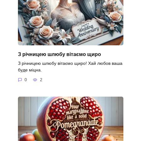
З річницею шлюбу вітаємо щиро
З річницею шлюбу вітаємо щиро! Хай любов ваша
буде міцна.
0
2