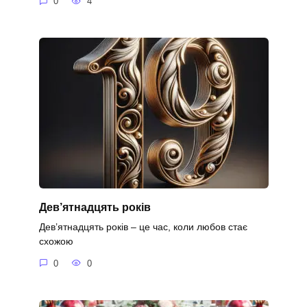
0
4
Дев’ятнадцять років
Дев’ятнадцять років – це час, коли любов стає
схожою
0
0