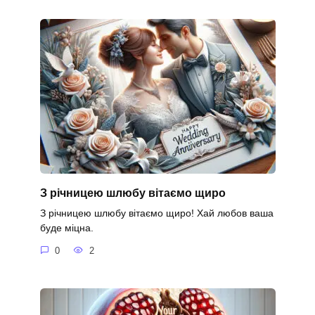
З річницею шлюбу вітаємо щиро
З річницею шлюбу вітаємо щиро! Хай любов ваша
буде міцна.
0
2