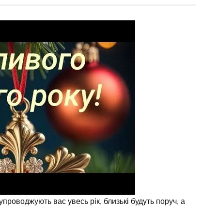
упроводжують вас увесь рік, близькі будуть поруч, а