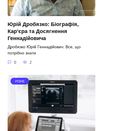
Юрій Дробязко: Біографія,
Кар’єра та Досягнення
Геннадійовича
Дробязко Юрій Геннадійович: Все, що
потрібно знати
0
2
РІЗНЕ