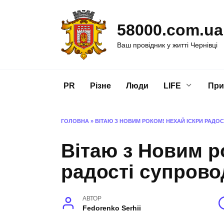
Перейти
до
58000.com.ua
вмісту
Ваш провідник у житті Чернівці
PR
Різне
Люди
LIFE
При
ГОЛОВНА
»
ВІТАЮ З НОВИМ РОКОМ! НЕХАЙ ІСКРИ РАДО
Вітаю з Новим р
радості супров
АВТОР
Fedorenko Serhii