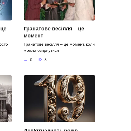
 це
Гранатове весілля – це
момент
осто
Гранатове весілля – це момент, коли
можна озирнутися
0
3
Дев’ятнадцять років