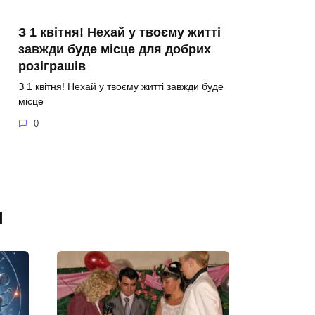
З 1 квітня! Нехай у твоєму житті
завжди буде місце для добрих
розіграшів
З 1 квітня! Нехай у твоєму житті завжди буде
місце
0
я