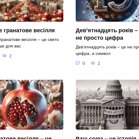
 гранатове весілля
Дев’ятнадцять років –
не просто цифра
гранатове весілля – це свято
ше для вас
Дев’ятнадцять років – це не пр
цифра, а символ
2
0
2
атове весілля – це
Ваш союз – це історія