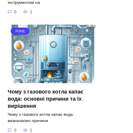
інструментом на
0
1
РІЗНЕ
Чому з газового котла капає
вода: основні причини та їх
вирішення
Чому з газового котла капає вода:
визначаємо причини
0
1