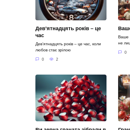
Дев’ятнадцять років – це
Ваше
час
Ваше 
не ли
Дев’ятнадцять років – це час, коли
любов стає зрілою
0
0
2
Ви зерна граната зібрали в
Гран