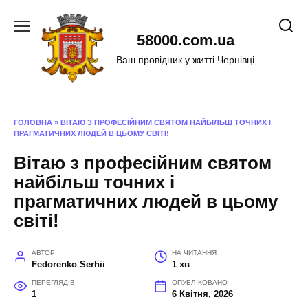
Перейти
до
58000.com.ua
вмісту
Ваш провідник у житті Чернівці
ГОЛОВНА
»
ВІТАЮ З ПРОФЕСІЙНИМ СВЯТОМ НАЙБІЛЬШ ТОЧНИХ І
ПРАГМАТИЧНИХ ЛЮДЕЙ В ЦЬОМУ СВІТІ!
Вітаю з професійним святом
найбільш точних і
прагматичних людей в цьому
світі!
АВТОР
НА ЧИТАННЯ
Fedorenko Serhii
1 хв
ПЕРЕГЛЯДІВ
ОПУБЛІКОВАНО
1
6 Квітня, 2026