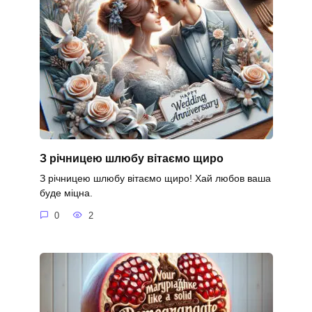
З річницею шлюбу вітаємо щиро
З річницею шлюбу вітаємо щиро! Хай любов ваша
буде міцна.
0
2