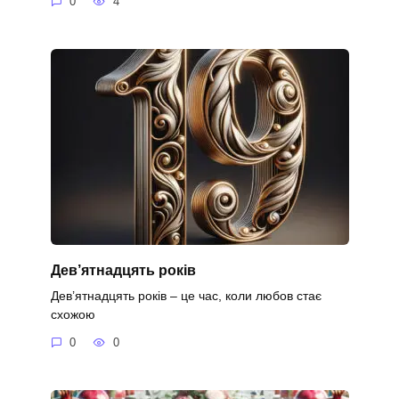
0
4
Дев’ятнадцять років
Дев’ятнадцять років – це час, коли любов стає
схожою
0
0