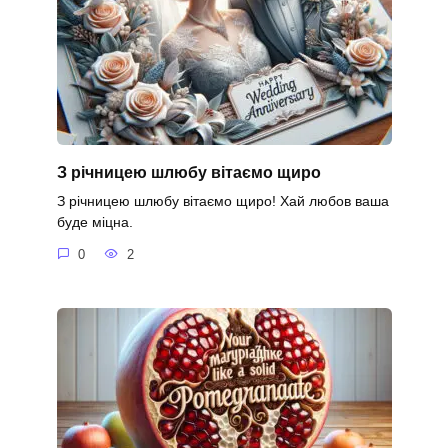
З річницею шлюбу вітаємо щиро
З річницею шлюбу вітаємо щиро! Хай любов ваша
буде міцна.
0
2