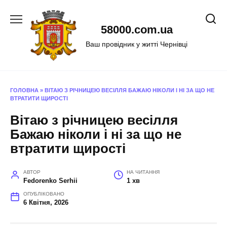
Перейти
до
58000.com.ua
вмісту
Ваш провідник у житті Чернівці
ГОЛОВНА
»
ВІТАЮ З РІЧНИЦЕЮ ВЕСІЛЛЯ БАЖАЮ НІКОЛИ І НІ ЗА ЩО НЕ
ВТРАТИТИ ЩИРОСТІ
Вітаю з річницею весілля
Бажаю ніколи і ні за що не
втратити щирості
АВТОР
НА ЧИТАННЯ
Fedorenko Serhii
1 хв
ОПУБЛІКОВАНО
6 Квітня, 2026