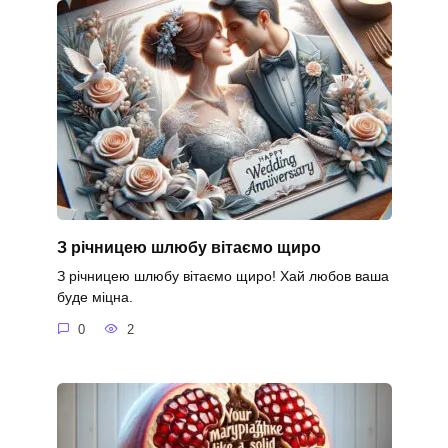
З річницею шлюбу вітаємо щиро
З річницею шлюбу вітаємо щиро! Хай любов ваша
буде міцна.
0
2