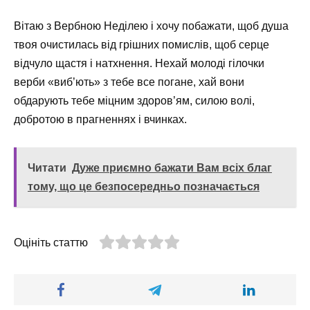
Вітаю з Вербною Неділею і хочу побажати, щоб душа
твоя очистилась від грішних помислів, щоб серце
відчуло щастя і натхнення. Нехай молоді гілочки
верби «виб’ють» з тебе все погане, хай вони
обдарують тебе міцним здоров’ям, силою волі,
добротою в прагненнях і вчинках.
Читати
Дуже приємно бажати Вам всіх благ
тому, що це безпосередньо позначається
Оцініть статтю