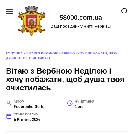
Перейти
до
58000.com.ua
вмісту
Ваш провідник у житті Чернівці
ГОЛОВНА
»
ВІТАЮ З ВЕРБНОЮ НЕДІЛЕЮ І ХОЧУ ПОБАЖАТИ, ЩОБ
ДУША ТВОЯ ОЧИСТИЛАСЬ
Вітаю з Вербною Неділею і
хочу побажати, щоб душа твоя
очистилась
АВТОР
НА ЧИТАННЯ
Fedorenko Serhii
1 хв
ОПУБЛІКОВАНО
6 Квітня, 2026