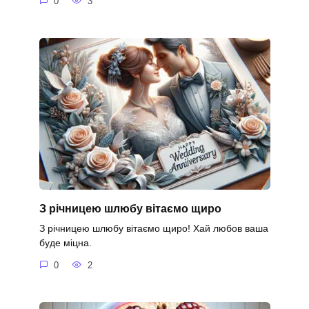
0
3
З річницею шлюбу вітаємо щиро
З річницею шлюбу вітаємо щиро! Хай любов ваша
буде міцна.
0
2