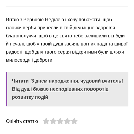
Вітаю з Вербною Неділею і хочу побажати, щоб
гілочки верби принесли в твій дім міцне здоров’я і
благополуччя, щоб в це свято тебе залишили всі біди
й печалі, щоб у твоїй душі засяяв вогник надії та щирої
радості, щоб для твого серця відкритими були шляхи
милосердя і доброти.
Читати
З днем народження, чудовий вчитель!
Від душі бажаю несподіваних поворотів
розвитку подій
Оцініть статтю