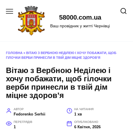
Перейти
до
58000.com.ua
вмісту
Ваш провідник у житті Чернівці
ГОЛОВНА
»
ВІТАЮ З ВЕРБНОЮ НЕДІЛЕЮ І ХОЧУ ПОБАЖАТИ, ЩОБ
ГІЛОЧКИ ВЕРБИ ПРИНЕСЛИ В ТВІЙ ДІМ МІЦНЕ ЗДОРОВ’Я
Вітаю з Вербною Неділею і
хочу побажати, щоб гілочки
верби принесли в твій дім
міцне здоров’я
АВТОР
НА ЧИТАННЯ
Fedorenko Serhii
1 хв
ПЕРЕГЛЯДІВ
ОПУБЛІКОВАНО
1
6 Квітня, 2026