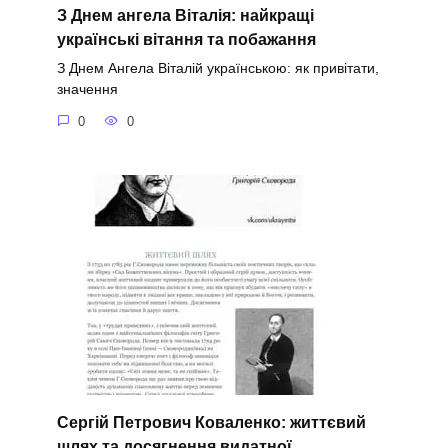
З Днем ангела Віталія: найкращі
українські вітання та побажання
З Днем Ангела Віталій українською: як привітати,
значення
0
0
Сергій Петрович Коваленко: життєвий
шлях та досягнення видатної