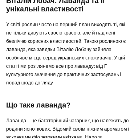
Віталій Лобач: Лаванда та її
унікальні властивості
У світі рослин часто на перший план виходять ті, які
не тільки дивують своєю красою, але й наділені
безліччю корисних властивостей. Такою рослиною є
лаванда, яка завдяки Віталію Лобачу зайняла
особливе місце серед українських споживачів. У цій
статті ми розглянемо все про лаванду: від її
культурного значення до практичних застосувань і
порад щодо догляду.
Що таке лаванда?
Лаванда – це багаторічний чагарник, що належить до
родини ясноткових. Відомий своїм ніжним ароматом і
яскравими фіолетовими квітками. Народи