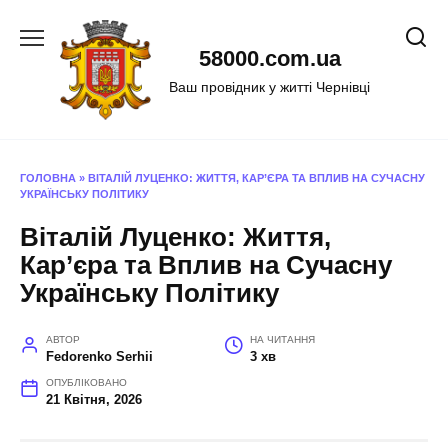
Перейти
до
58000.com.ua
вмісту
Ваш провідник у житті Чернівці
ГОЛОВНА
»
ВІТАЛІЙ ЛУЦЕНКО: ЖИТТЯ, КАР’ЄРА ТА ВПЛИВ НА СУЧАСНУ
УКРАЇНСЬКУ ПОЛІТИКУ
Віталій Луценко: Життя,
Кар’єра та Вплив на Сучасну
Українську Політику
АВТОР
НА ЧИТАННЯ
Fedorenko Serhii
3 хв
ОПУБЛІКОВАНО
21 Квітня, 2026