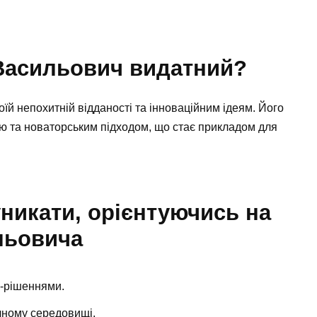
 Васильович видатний?
їй непохитній відданості та інноваційним ідеям. Його
ю та новаторським підходом, що стає прикладом для
уникати, орієнтуючись на
льовича
с-рішеннями.
ічному середовищі.