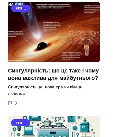
РІЗНЕ
Сингулярність: що це таке і чому
вона важлива для майбутнього?
Сингулярність це: нова ера чи кінець
людства?
0
РІЗНЕ