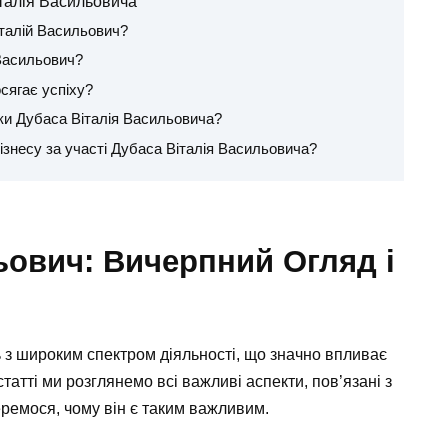
італія Васильовича
італій Васильович?
 Васильович?
сягає успіху?
ки Дубаса Віталія Васильовича?
ізнесу за участі Дубаса Віталія Васильовича?
ьович: Вичерпний Огляд і
 з широким спектром діяльності, що значно впливає
статті ми розглянемо всі важливі аспекти, пов’язані з
еремося, чому він є таким важливим.