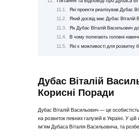
Питання та відповіді про Дубаса В
Які проекти реалізував Дубас В
Який досвід має Дубас Віталій
Як Дубас Віталій Васильович до
В чому полягають головні навич
Які є можливості для розвитку б
Дубас Віталій Васил
Корисні Поради
Дубас Віталій Васильович — це особистість
на розвиток певних галузей в Україні. У цій 
ім’ям Дубаса Віталія Васильовича, та розб