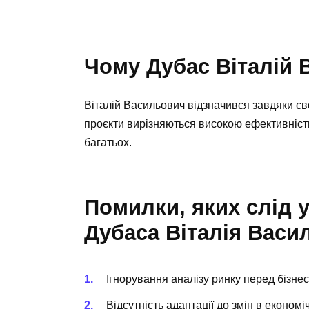
Чому Дубас Віталій
Віталій Васильович відзначився завдяки сво
проєкти вирізняються високою ефективніст
багатьох.
Помилки, яких слід 
Дубаса Віталія Васи
Ігнорування аналізу ринку перед бізне
Відсутність адаптації до змін в економ