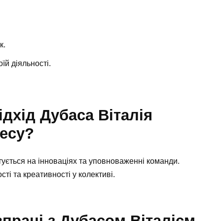
к.
оїй діяльності.
ідхід Дубаса Віталія
несу?
тується на інноваціях та уповноваженні команди.
ті та креативності у колективі.
впраці з Дубасом Віталієм