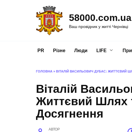
Перейти
до
58000.com.ua
вмісту
Ваш провідник у житті Чернівці
PR
Різне
Люди
LIFE
При
ГОЛОВНА
»
ВІТАЛІЙ ВАСИЛЬОВИЧ ДУБАС: ЖИТТЄВИЙ ШЛ
Віталій Васильо
Життєвий Шлях т
Досягнення
АВТОР