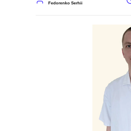
Fedorenko Serhii