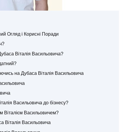
ий Огляд і Корисні Поради
ч?
Дубаса Віталія Васильовича?
датний?
туючись на Дубаса Віталія Васильовича
Васильовича
овича
італія Васильовича до бізнесу?
ом Віталієм Васильовичем?
са Віталія Васильовича