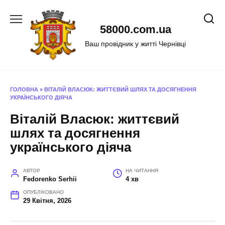
Перейти
до
58000.com.ua
вмісту
Ваш провідник у житті Чернівці
ГОЛОВНА
»
ВІТАЛІЙ ВЛАСЮК: ЖИТТЄВИЙ ШЛЯХ ТА ДОСЯГНЕННЯ
УКРАЇНСЬКОГО ДІЯЧА
Віталій Власюк: життєвий
шлях та досягнення
українського діяча
АВТОР
НА ЧИТАННЯ
Fedorenko Serhii
4 хв
ОПУБЛІКОВАНО
29 Квітня, 2026