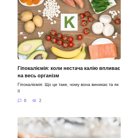
Гіпокаліємія: коли нестача калію впливає
на весь організм
Гіпокаліємія: Що це таке, чому вона виникає та як
її
0
2