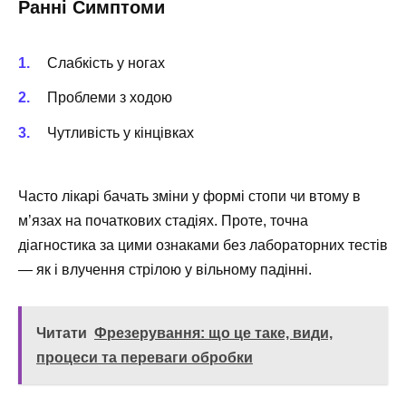
Ранні Симптоми
Слабкість у ногах
Проблеми з ходою
Чутливість у кінцівках
Часто лікарі бачать зміни у формі стопи чи втому в
м’язах на початкових стадіях. Проте, точна
діагностика за цими ознаками без лабораторних тестів
— як і влучення стрілою у вільному падінні.
Читати
Фрезерування: що це таке, види,
процеси та переваги обробки