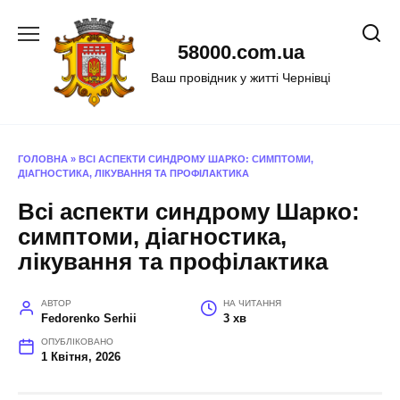
Перейти
до
58000.com.ua
вмісту
Ваш провідник у житті Чернівці
ГОЛОВНА
»
ВСІ АСПЕКТИ СИНДРОМУ ШАРКО: СИМПТОМИ,
ДІАГНОСТИКА, ЛІКУВАННЯ ТА ПРОФІЛАКТИКА
Всі аспекти синдрому Шарко:
симптоми, діагностика,
лікування та профілактика
АВТОР
НА ЧИТАННЯ
Fedorenko Serhii
3 хв
ОПУБЛІКОВАНО
1 Квітня, 2026