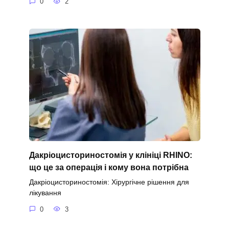
0
2
Дакріоцисториностомія у клініці RHINO:
що це за операція і кому вона потрібна
Дакріоцисториностомія: Хірургічне рішення для
лікування
0
3