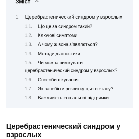
Зміст
Церебрастенический синдром у взрослых
Що це за синдром такий?
Ключові симптоми
А чому ж вона з’являється?
Методи діагностики
Чи можна вилікувати
церебрастенический синдром у взрослых?
Способи лікування
Як запобігти розвитку цього стану?
Важливість соціальної підтримки
Церебрастенический синдром у
взрослых