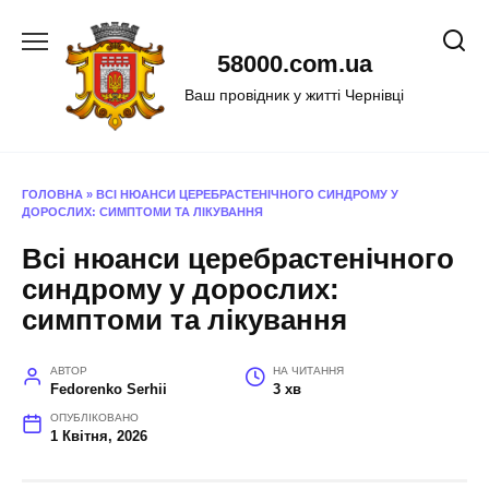
Перейти
до
58000.com.ua
вмісту
Ваш провідник у житті Чернівці
ГОЛОВНА
»
ВСІ НЮАНСИ ЦЕРЕБРАСТЕНІЧНОГО СИНДРОМУ У
ДОРОСЛИХ: СИМПТОМИ ТА ЛІКУВАННЯ
Всі нюанси церебрастенічного
синдрому у дорослих:
симптоми та лікування
АВТОР
НА ЧИТАННЯ
Fedorenko Serhii
3 хв
ОПУБЛІКОВАНО
1 Квітня, 2026