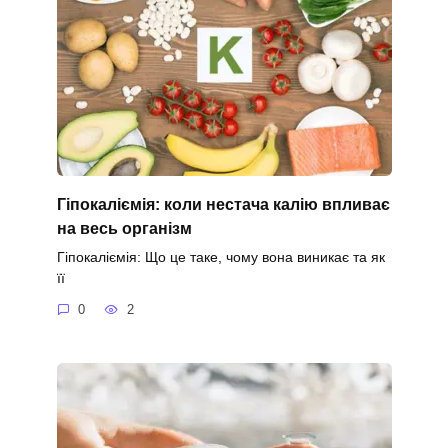
Гіпокаліємія: коли нестача калію впливає
на весь організм
Гіпокаліємія: Що це таке, чому вона виникає та як
її
0
2