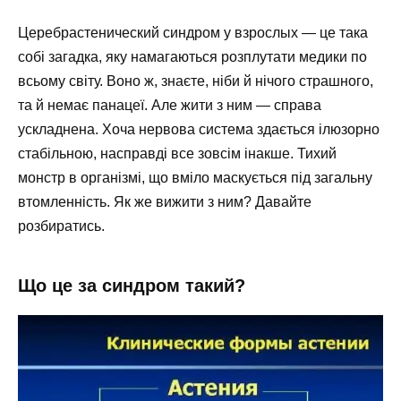
Церебрастенический синдром у взрослых — це така
собі загадка, яку намагаються розплутати медики по
всьому світу. Воно ж, знаєте, ніби й нічого страшного,
та й немає панацеї. Але жити з ним — справа
ускладнена. Хоча нервова система здається ілюзорно
стабільною, насправді все зовсім інакше. Тихий
монстр в організмі, що вміло маскується під загальну
втомленність. Як же вижити з ним? Давайте
розбиратись.
Що це за синдром такий?