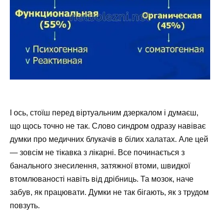
І ось, стоїш перед віртуальним дзеркалом і думаєш,
що щось точно не так. Слово синдром одразу навіває
думки про медичних блукачів в білих халатах. Але цей
— зовсім не тікавка з лікарні. Все починається з
банального знесилення, затяжної втоми, швидкої
втомлюваності навіть від дрібниць. Та мозок, наче
забув, як працювати. Думки не так бігають, як з трудом
повзуть.