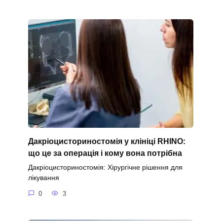
Дакріоцисториностомія у клініці RHINO:
що це за операція і кому вона потрібна
Дакріоцисториностомія: Хірургічне рішення для
лікування
0
3