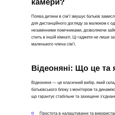
камери?
Поява дитини в сім’ї змушує батьків замисл
для дистанційного догляду за малюком є од
незамінними помічниками, дозволяючи зай
спить в іншій кімнаті. Ці гаджети не лише з
маленького члена сім’ї.
Відеоняні: Що це та 
Відеоняня — це класичний вибір, який скла
батьківського блоку з монітором та динамі
що гарантує стабільне та захищене з’єднан
Простота в налаштуванні та використан