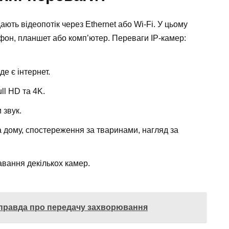
ають відеопотік через Ethernet або Wi-Fi. У цьому
он, планшет або комп’ютер. Переваги IP-камер:
е є інтернет.
ll HD та 4K.
 звук.
 дому, спостереження за тваринами, нагляд за
вання декількох камер.
 правда про передачу захворювання