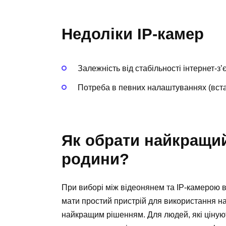
Недоліки IP-камер
Залежність від стабільності інтернет-з’
Потреба в певних налаштуваннях (вста
Як обрати найкращий
родини?
При виборі між відеонянем та IP-камерою 
мати простий пристрій для використання на 
найкращим рішенням. Для людей, які цінують