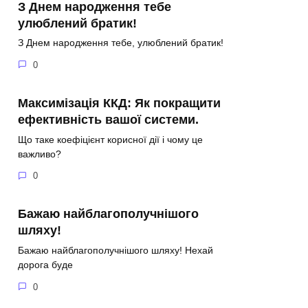
З Днем народження тебе
улюблений братик!
З Днем народження тебе, улюблений братик!
0
Максимізація ККД: Як покращити
ефективність вашої системи.
Що таке коефіцієнт корисної дії і чому це
важливо?
0
Бажаю найблагополучнішого
шляху!
Бажаю найблагополучнішого шляху! Нехай
дорога буде
0