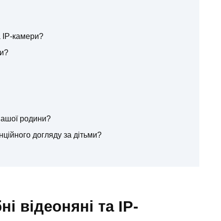
а IP-камери?
ги?
вашої родини?
анційного догляду за дітьми?
ні відеоняні та IP-