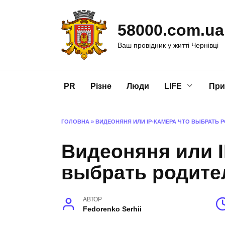
Перейти
до
58000.com.ua
вмісту
Ваш провідник у житті Чернівці
PR
Різне
Люди
LIFE
При
ГОЛОВНА
»
ВИДЕОНЯНЯ ИЛИ IP-КАМЕРА ЧТО ВЫБРАТЬ 
Видеоняня или I
выбрать родите
АВТОР
Fedorenko Serhii