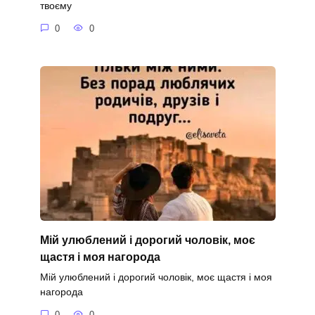
твоєму
0
0
Мій улюблений і дорогий чоловік, моє
щастя і моя нагорода
Мій улюблений і дорогий чоловік, моє щастя і моя
нагорода
0
0