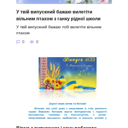
У твій випускний бажаю вилетіти
вільним птахом з ганку рідної школи
У твій випускний бажаю тобі вилетіти вільним
птахом
0
0
Вітаю з випускним і хочу побажати