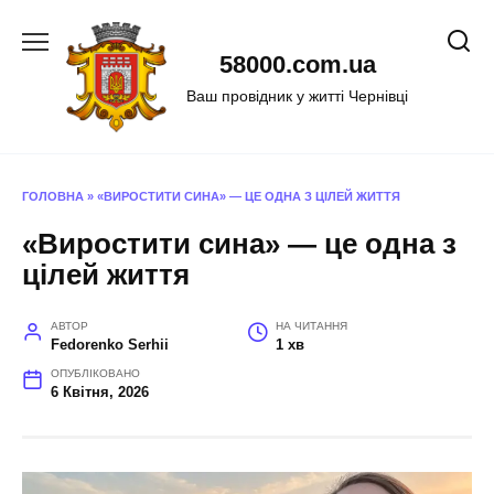
Перейти
до
58000.com.ua
вмісту
Ваш провідник у житті Чернівці
ГОЛОВНА
»
«ВИРОСТИТИ СИНА» — ЦЕ ОДНА З ЦІЛЕЙ ЖИТТЯ
«Виростити сина» — це одна з
цілей життя
АВТОР
НА ЧИТАННЯ
Fedorenko Serhii
1 хв
ОПУБЛІКОВАНО
6 Квітня, 2026