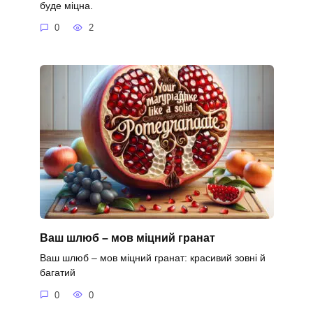
буде міцна.
0
2
Ваш шлюб – мов міцний гранат
Ваш шлюб – мов міцний гранат: красивий зовні й
багатий
0
0