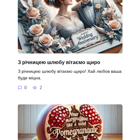
З річницею шлюбу вітаємо щиро
З річницею шлюбу вітаємо щиро! Хай любов ваша
буде міцна.
0
2