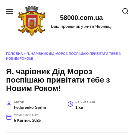
Перейти
до
58000.com.ua
вмісту
Ваш провідник у житті Чернівці
ГОЛОВНА
»
Я, ЧАРІВНИК ДІД МОРОЗ ПОСПІШАЮ ПРИВІТАТИ ТЕБЕ З
НОВИМ РОКОМ!
Я, чарівник Дід Мороз
поспішаю привітати тебе з
Новим Роком!
АВТОР
НА ЧИТАННЯ
Fedorenko Serhii
1 хв
ОПУБЛІКОВАНО
6 Квітня, 2026