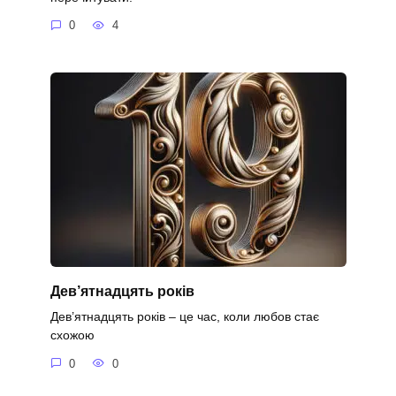
0
4
Дев’ятнадцять років
Дев’ятнадцять років – це час, коли любов стає
схожою
0
0