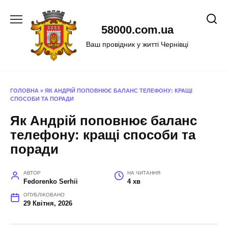
Перейти
до
58000.com.ua
вмісту
Ваш провідник у житті Чернівці
ГОЛОВНА
»
ЯК АНДРІЙ ПОПОВНЮЄ БАЛАНС ТЕЛЕФОНУ: КРАЩІ
СПОСОБИ ТА ПОРАДИ
Як Андрій поповнює баланс
телефону: кращі способи та
поради
АВТОР
НА ЧИТАННЯ
Fedorenko Serhii
4 хв
ОПУБЛІКОВАНО
29 Квітня, 2026