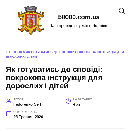
Перейти
до
58000.com.ua
вмісту
Ваш провідник у житті Чернівці
ГОЛОВНА
»
ЯК ГОТУВАТИСЬ ДО СПОВІДІ: ПОКРОКОВА ІНСТРУКЦІЯ ДЛЯ
ДОРОСЛИХ І ДІТЕЙ
Як готуватись до сповіді:
покрокова інструкція для
дорослих і дітей
АВТОР
НА ЧИТАННЯ
Fedorenko Serhii
4 хв
ОПУБЛІКОВАНО
25 Травня, 2026