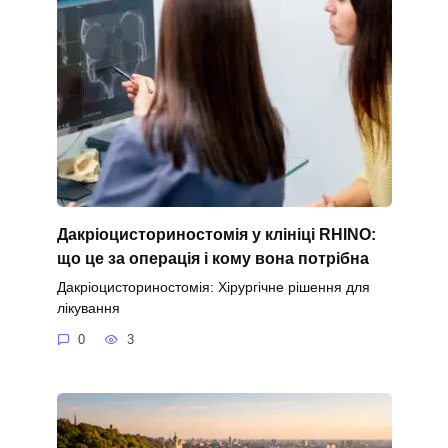
Дакріоцисториностомія у клініці RHINO:
що це за операція і кому вона потрібна
Дакріоцисториностомія: Хірургічне рішення для
лікування
0
3