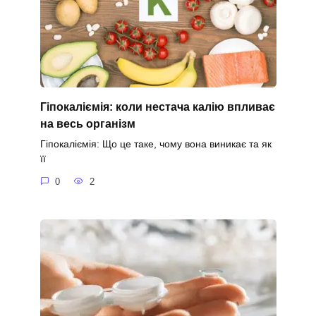
Гіпокаліємія: коли нестача калію впливає
на весь організм
Гіпокаліємія: Що це таке, чому вона виникає та як
її
0
2